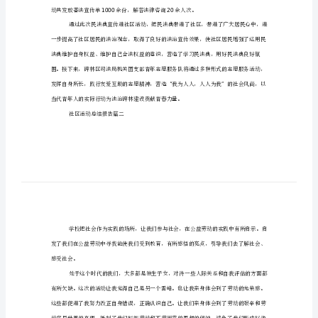
(实
用
根据具体情况和要求进行个性化的报告撰写。
社区活动总结报告篇一
14
篇)
526
2024
“·”
年
社
区
“+”
活
动
总