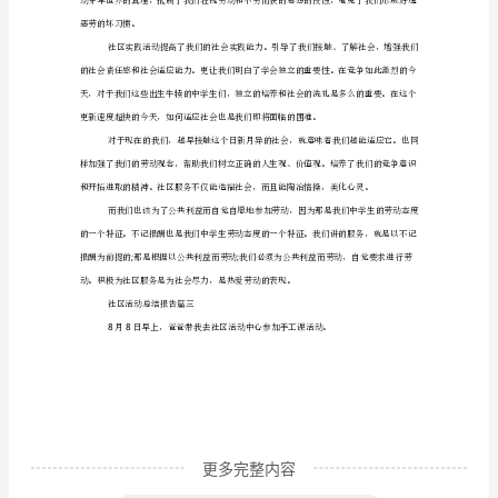
结
报
告
(实
用
14
篇)
报
社区活动总结报告篇二
告
通
常
包
含
更多完整内容