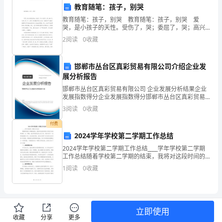
等
教育随笔：孩子，别哭
教育随笔：孩子，别哭 教育随笔：孩子，别哭 爱
内
哭，是小孩子的天性。受伤了，哭；委屈了，哭；高兴
了，也哭；伤心了，也哭。天天跟孩子们打交道，已经
容。
2
阅读
0
收藏
见多了班里个别孩子时不时地来
报
邯郸市丛台区真彩贸易有限公司介绍企业发
告
展分析报告
邯郸市丛台区真彩贸易有限公司 企业发展分析结果企业
的
发展指数得分企业发展指数得分邯郸市丛台区真彩贸易
有限公司综合得分说明：企业发展指数根据企业规模、
撰
3
阅读
0
收藏
企业创新、企业风险、企业活力四个维度对企业发展情
况进
付费
写
2024学年学校第二学期工作总结
可
2024学年学校第二学期工作总结____学年学校第二学期
工作总结随着学校第二学期的结束，我将对这段时间的
以
工作进行总结和回顾。这一学期，我在学校担任班主任
;;
1
阅读
0
收藏
工作，同时负责了一些学校的教务工作。在这段时间里
参
考
社区活动总结报告篇三
立即使用
一
收藏
分享
更多