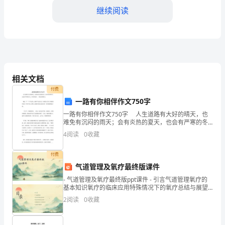
问
继续阅读
题
陈
述、
数
相关文档
据
付费
感受社会。
一路有你相伴作文750字
分
一路有你相伴作文750字 人生道路有大好的晴天，也
难免有沉闷的雨天；会有炎热的夏天，也会有严寒的冬
析、
天。但有你相伴，一路会是艳阳天。 她是一个一个平
4
阅读
0
收藏
凡的人，拥有平凡的人生，但我的人生有了她的相伴
结
付费
论
气道管理及氧疗最终版课件
和
- 气道管理及氧疗最终版ppt课件 - 引言气道管理氧疗的
基本知识氧疗的临床应用特殊情况下的氧疗总结与展望 -
建
恶劳的坏习惯。
引言
2
阅读
0
收藏
议