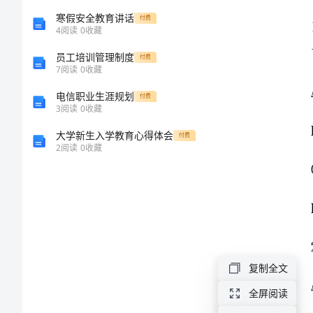
城
寒假安全教育讲话
付费
4
阅读
0
收藏
区
员工培训管理制度
付费
7
阅读
0
收藏
中
电信职业生涯规划
付费
学
3
阅读
0
收藏
大学新生入学教育心得体会
付费
高
2
阅读
0
收藏
二
生
物
复制全文
学
全屏阅读
第