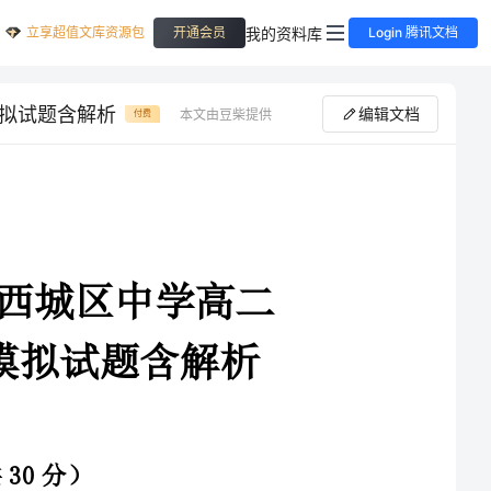
立享超值文库资源包
我的资料库
开通会员
Login 腾讯文档
模拟试题含解析
编辑文档
本文由豆柴提供
付费
4-2025学年安徽省滁州西城区中学高二
末检测模拟试题含解析
1、在全国大部分人接种完两剂新冠疫苗后，湖北省卫生部门建议接种完第2剂疫