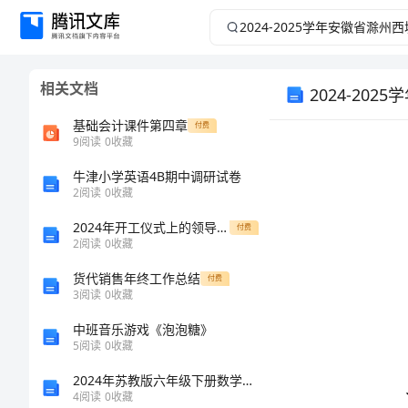
2024-
2025
相关文档
学
2024-2
基础会计课件第四章
付费
年
9
阅读
0
收藏
安
牛津小学英语4B期中调研试卷
2
阅读
0
收藏
徽
2024年开工仪式上的领导致辞
付费
2
阅读
0
收藏
省
货代销售年终工作总结
付费
3
阅读
0
收藏
滁
中班音乐游戏《泡泡糖》
州
5
阅读
0
收藏
2024年苏教版六年级下册数学期末测试卷精品【各地真题】
西
4
阅读
0
收藏