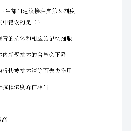
A.接种新冠疫苗的主要目的是让体内产生针对新冠病毒的抗体和相应的记忆细胞
后体内新冠抗体的含量会下降
C.如果6个月内去打加强针可能疫苗内的抗原会因为很快被抗体清除而失去作用
3、过敏反应发生机制如图所示。过敏原可激发体液免疫产生IgE抗体，当过敏原