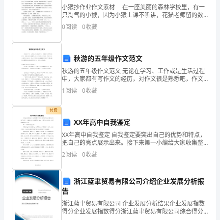
免
小猴抄作业作文素材 在一座美丽的森林学校里，有一
只淘气的小猴，因为小猴上课不听讲，花猫老师留的数
学作业他几乎一道都不会，所以花猫老师让学习优秀的
不
0
阅读
0
收藏
小松鼠做小猴的同桌，希望她能让小猴的成绩打破零分
的记
了
秋游的五年级作文范文
要
秋游的五年级作文范文 无论在学习、工作或是生活过程
接
中，大家都有写作文的经历，对作文很是熟悉吧，作文
可分为小学作文、中学作文、大学作文(论文)。怎么写作
1
阅读
0
收藏
触
文才能避免踩雷呢?以下是小编精心整理的秋游的
或
付费
XX年高中自我鉴定
使
XX年高中自我鉴定 自我鉴定要突出自己的优势和特点，
把自己的亮点展示出来。接下来第一小编给大家收集整
用
理的20xx年高中自我鉴定，希望能够帮助到大家。 20xx
2
阅读
0
收藏
年高中自我鉴定一 伴
作
文
浙江蓝聿贸易有限公司介绍企业发展分析报
告
吧，
浙江蓝聿贸易有限公司 企业发展分析结果企业发展指数
得分企业发展指数得分浙江蓝聿贸易有限公司综合得分
尤
说明：企业发展指数根据企业规模、企业创新、企业风