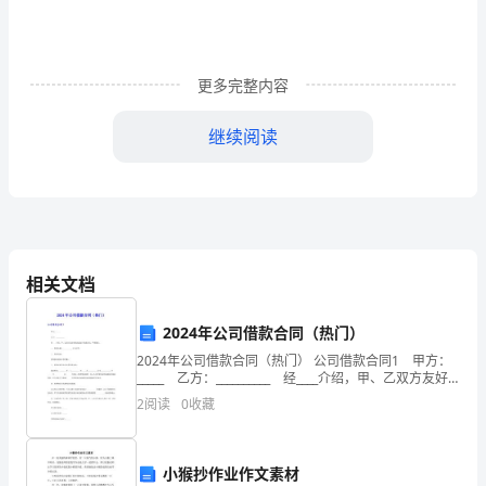
文
阅
读
更多完整内容
训
继续阅读
练
附
答
案
相关文档
相
2024年公司借款合同（热门）
信
2024年公司借款合同（热门） 公司借款合同1 甲方：
_____ 乙方：__________ 经____介绍，甲、乙双方友好
大
协商达成如下借款合同，严格履行。 一、借款金额：
2
阅读
0
收藏
__________
家
总
小猴抄作业作文素材