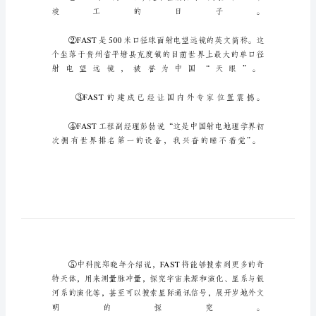
说
明
文
阅
读
训
练
附
答