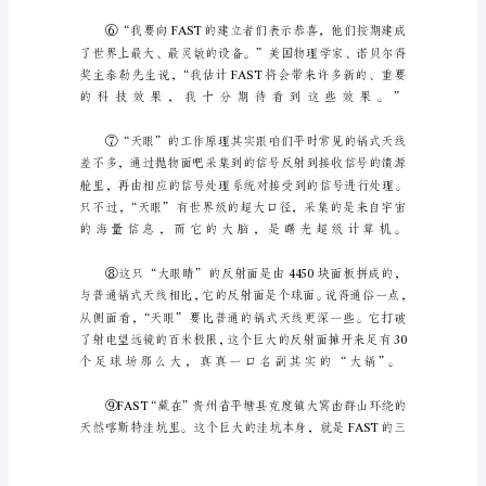
案
《洞
悉
宇
宙
天
眼
已
开》
初
中
说
明