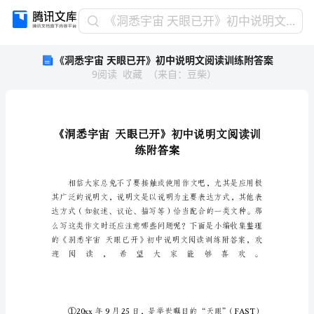
《洞
《洞悉宇宙 天眼已开》初中说明文阅读训练附答案
悉
《洞悉宇宙 天眼已开》初中说明文阅读训练附答案
宇
9
阅读
收藏
（
来自
：
豆柴
）
宙
天
眼
已
开》
初
中