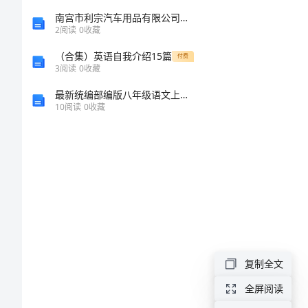
稿
南宫市利宗汽车用品有限公司介绍企业发展分析报告
2
阅读
0
收藏
新
（合集）英语自我介绍15篇
付费
3
阅读
0
收藏
郎
最新统编部编版八年级语文上册《回忆我的母亲》精品教案
婚
10
阅读
0
收藏
礼
发
言
稿
新
郎
大
复制全文
婚
礼
全屏阅读