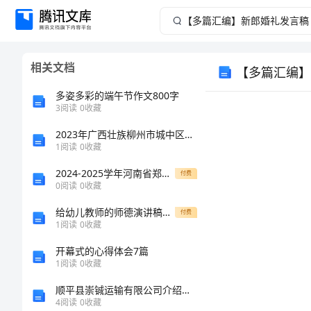
【多
篇
相关文档
【多篇汇编】
汇
多姿多彩的端午节作文800字
编】
3
阅读
0
收藏
2023年广西壮族柳州市城中区试验检测师之交通工程考试题库及完整答案【网校专用】
新
1
阅读
0
收藏
郎
2024-2025学年河南省郑州一中高一生物上学期期末复习检测模拟试题含解析
付费
0
阅读
0
收藏
婚
给幼儿教师的师德演讲稿：愉悦工作，成就未来
付费
1
阅读
0
收藏
礼
开幕式的心得体会7篇
发
1
阅读
0
收藏
顺平县崇铖运输有限公司介绍企业发展分析报告
言
4
阅读
0
收藏