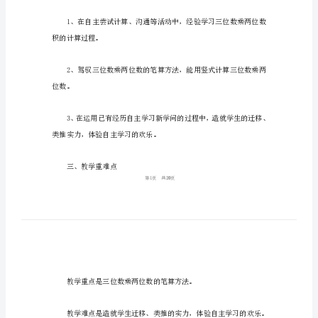
数
一、学情分析
的
笔
算》
教
学
底上的进一步扩展，是对学问
设
计
二、教学目标
小
学