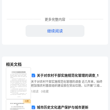
学
设
更多完整内容
计
继续阅读
小
学
数
学
相关文档
《两
位
关于对农村干部实施规范化管理的调查_1
关于对农村干部实施规范化管理的调查 近几年来，始终
数
把加强农村基层组织建设放在突出位臵，以开展“三级联
创”活动为总抓手，以培养一支高素质农村基层干部队伍
乘
四、教学过程
1
阅读
0
收藏
为重点，积极探索，大胆实践，建立健全“五项制
两
付费
城市历史文化遗产保护与城市更新
位