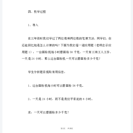
数
积的计算过程。
学
《两
位
位数。
数
乘
两
位
类推实力，体验自主学习的欢乐。
数
的
三、教学重难点
笔
1
20
第
算》
教