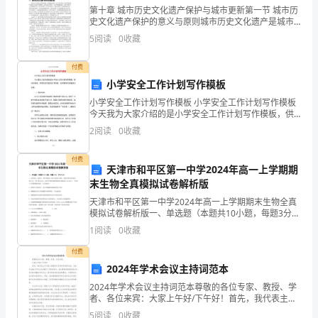
1、导入
第十章 城市历史文化遗产保护与城市更新第一节 城市历
数
史文化遗产保护的意义与原则城市历史文化遗产是城市
发展的一种独特的资源，把城市历史文化遗产保护纳入
5
阅读
0
收藏
的
城市规划中，在城市发展战略的层面通盘考虑，将有利
笔
付费
小学安全工作计划写作模板
算》
小学安全工作计划写作模板 小学安全工作计划写作模板
今天我为大家介绍的是小学安全工作计划写作模板，供
教
各位查看，希望内容对您有参考价值。更多精彩内容敬
2
阅读
0
收藏
请关注我。 一、指导思想
学
付费
设
天津市和平区第一中学2024年高一上学期期
末生物全真模拟试卷解析版
计
天津市和平区第一中学2024年高一上学期期末生物全真
学生分析题目提取有用信息：
模拟试卷解析版一、单选题（本题共10小题，每题3分，
1
共30分）1、众所周知，癌症是一种严重威肋人类生命的
1
阅读
0
收藏
重大疾病。我国目前有癌症患者450万人，死亡
一、
付费
学
2024年学术会议主持词范本
2024年学术会议主持词范本尊敬的各位专家、教授、学
情
者、各位来宾：大家上午好/下午好！首先，我代表主办
方衷心感谢各位专家和学者的光临，为我们2024年学术
5
阅读
0
收藏