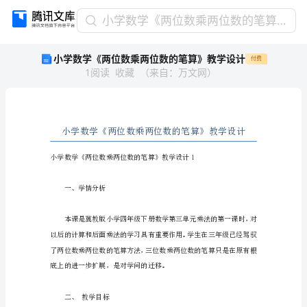
小
小学数学《两位数乘两位数的笔算》教学设计
学
小学数学《两位数乘两位数的笔算》教学设计
付费
数
1
阅读
收藏
（
来自
：
万文网
）
学
《两
位
数
乘
两
位