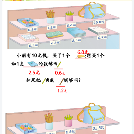
小
数
加
减
法
解
决
简
单