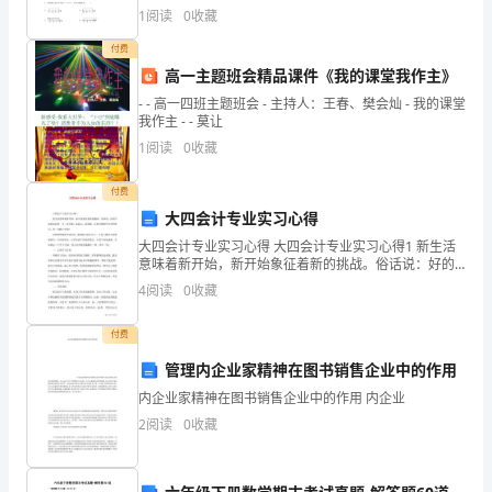
意：1、本卷分第I卷（选择题）和第Ⅱ卷（非选择题）两
1
阅读
0
收藏
部分，满分100分，考试时间90分钟2、答卷前，
稍
付费
复
高一主题班会精品课件《我的课堂我作主》
- - 高一四班主题班会 - 主持人：王春、樊会灿 - 我的课堂
杂
我作主 - - 莫让
问
1
阅读
0
收藏
题
付费
大四会计专业实习心得
-
大四会计专业实习心得 大四会计专业实习心得1 新生活
小
意味着新开始，新开始象征着新的挑战。俗话说：好的
开始是成功的一半。新学期，新起点，新面貌，让我们
4
阅读
0
收藏
丽
憧憬更完美的明天，再一次踏上学途!
有
付费
管理内企业家精神在图书销售企业中的作用
10
内企业家精神在图书销售企业中的作用 内企业
元
2
阅读
0
收藏
钱，