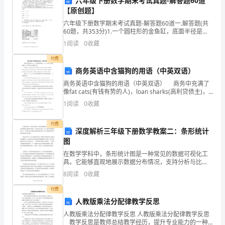
买
六年级下册数学期末考试真题-解答题60道
【原创题】
了
六年级下册数学期末考试真题-解答题60道一.解答题(共
1
60题，共353分)1.一个圆柱形的金鱼缸，底面半径是
40cm，里面有一座假山石全部浸没在水中（水没有溢
1
阅读
0
收藏
出），取出假山石后，水面下降了5cm。这座
个
付费
，
商务英语中含猫狗的用语（中英双语）
商务英语中含猫狗的用语（中英双语） 商务中充满了
还
像fat cats(有钱有势的人)，loan sharks(高利贷债主)，
和含有其它动物的习语。 Indeed, the business id
想
1
阅读
0
收藏
买
付费
深度解析三年级下册数学教案二：条形统计
1
图
个
在数学学科中，条形统计图是一种常见的数据可视化工
具。它能够直观地展示数据分布情况，支持分析与比
较。在三年级下册数学教案二中，学生将会学习到如何
和
8
阅读
0
收藏
绘制条形统计图，并且了解如何使用该图表来解决实际
问题。我们
1
付费
人教版乘法分配律教学反思
支
人教版乘法分配律教学反思 人教版乘法分配律教学反思
教学反思是教师总结教学经历，提升专业能力的一种