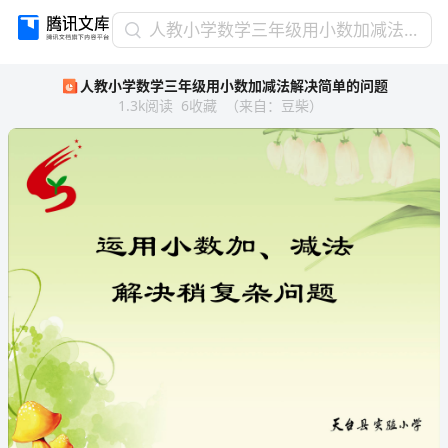
人
人教小学数学三年级用小数加减法解决简单的问题
教
人教小学数学三年级用小数加减法解决简单的问题
小
1.3k
阅读
6
收藏
（
来自
：
豆柴
）
学
数
学
三
年
级
用