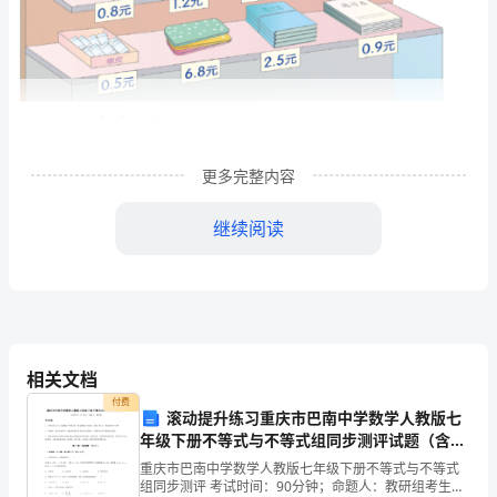
的
问
题
-
更多完整内容
运
用
继续阅读
小
数
加、
减
相关文档
付费
法
滚动提升练习重庆市巴南中学数学人教版七
年级下册不等式与不等式组同步测评试题（含答
解
案解析版）
重庆市巴南中学数学人教版七年级下册不等式与不等式
组同步测评 考试时间：90分钟；命题人：教研组考生注
决