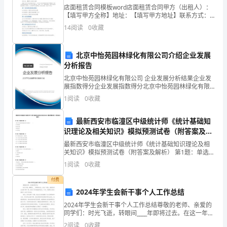
朗
店面租赁合同模板word店面租赁合同甲方（出租人）：
【填写甲方全称】地址：【填写甲方地址】联系方式：
读
【填写甲方联系方式】乙方（承租人）：【填写乙方全
14
阅读
0
收藏
称】地址：【填写乙方地址】联系方式：【填写乙方联
课
系方
的地区，被称为“世界屋脊”。
北京中怡苑园林绿化有限公司介绍企业发展
文。
分析报告
北京中怡苑园林绿化有限公司 企业发展分析结果企业发
展指数得分企业发展指数得分北京中怡苑园林绿化有限
3.
公司综合得分说明：企业发展指数根据企业规模、企业
1
阅读
0
收藏
创新、企业风险、企业活力四个维度对企业发展情况进
理
呢？
行评
最新西安市临潼区中级统计师《统计基础知
解
朗读课文复习稳固生字
识理论及相关知识》模拟预测试卷（附答案及解
析）
火
最新西安市临潼区中级统计师《统计基础知识理论及相
1.学生读生字卡片。
关知识》模拟预测试卷（附答案及解析） 第1题：单选题
(本题1分)下列不可以采用实地盘点的方法的是（ ）A.
车
1
阅读
0
收藏
库存现金 B.银行存款 C.固定资产D.
的
付费
书写指导
2024年学生会新干事个人工作总结
开
2024年学生会新干事个人工作总结尊敬的老师、亲爱的
同学们：时光飞逝，转眼间____年即将过去。在这一年
展，
里，我担任学生会新干事一职，经历了许多挑战和成
2
阅读
0
收藏