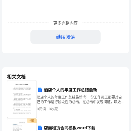
“名、
发”
等
更多完整内容
6
继续阅读
个
字。
海也有）
c.朗读领会。
2.
相关文档
正
酒店个人的年度工作总结最新
确、
酒店个人的年度工作总结最新 每一份工作员工都要对自
己的工作进行阶段性的总结，在总结中发现问题，吸收
流
经验教训。下面是小编为大家整理的关于酒店个人的年
发，早上就到了）
0
阅读
0
收藏
度工作总结最新，希望对您有所帮助。酒店个人的
利
b.爸爸还说了什么？
付费
地
店面租赁合同模板word下载