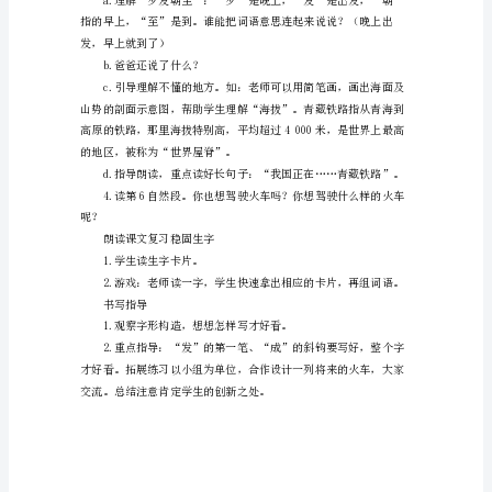
1.
认
识
“郊、
列”
等
14
轨，上面*电线提供能量）
个
生
字，
会
写