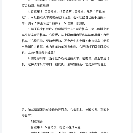
文
课件，生字卡片。
课
文
《火
车
知识。
的
初读课文，识记生字
故
事》
通课文。
教
案
范
结合插图，边读边想
文