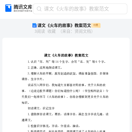
课
课文《火车的故事》教案范文
文
课文《火车的故事》教案范文
付费
《火
3
阅读
收藏
（
来自
：
贤阅文档
）
车
的
故
事》
教
案
2.正确、流利地朗读课文。
范