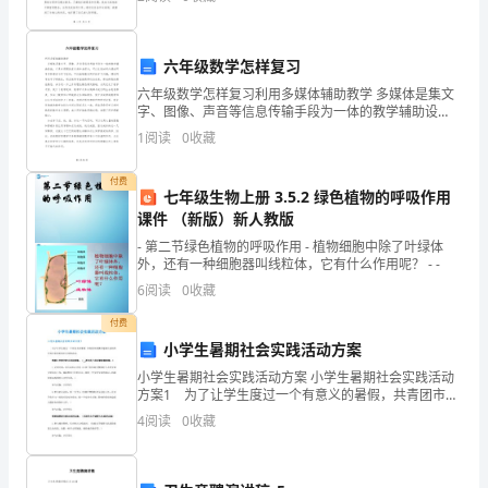
长。今天，我要向大家汇报我个人的工作总结。首先，
激
在
发
交流。总结注意肯定学生的创
六年级数学怎样复习
创
六年级数学怎样复习利用多媒体辅助教学 多媒体是集文
字、图像、声音等信息传输手段为一体的教学辅助设
造
施，它具有很强的真实感和表现力，可以在短时间内调
1
阅读
0
收藏
动同学多种感官与学习活动，不仅能够激发同学的学习
的
兴趣
付费
七年级生物上册 3.5.2 绿色植物的呼吸作用
欲
课件 （新版）新人教版
望。
- 第二节绿色植物的呼吸作用 - 植物细胞中除了叶绿体
外，还有一种细胞器叫线粒体，它有什么作用呢？ - -
课
6
阅读
0
收藏
前
付费
小学生暑期社会实践活动方案
准
小学生暑期社会实践活动方案 小学生暑期社会实践活动
备
方案1 为了让学生度过一个有意义的暑假，共青团市委
携手莲城公益组织开展丰富多彩的社会实践活动。 需
4
阅读
0
收藏
要公安部门配合组织实施：（__派出所已经同意暑期
挂
图，