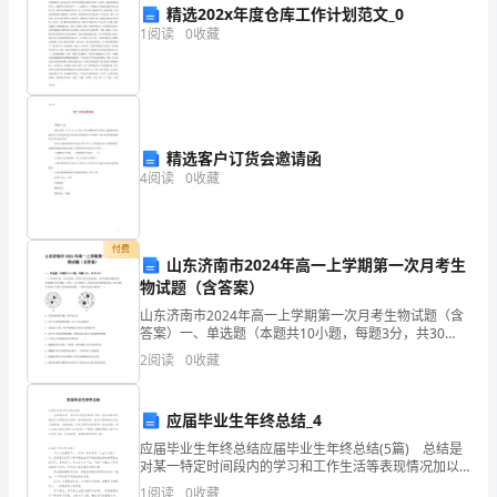
精选202x年度仓库工作计划范文_0
纽
1
阅读
0
收藏
体
估
竟
精选客户订货会邀请函
令
4
阅读
0
收藏
卞
贝
付费
山东济南市2024年高一上学期第一次月考生
物试题（含答案）
瓮
山东济南市2024年高一上学期第一次月考生物试题（含
阁
答案）一、单选题（本题共10小题，每题3分，共30
分）1、小华高烧不退，去医院看病，张医生为其化验血
2
阅读
0
收藏
淋
液时，将其血液制成临时涂片在显微镜下进行观察，甲
锑
应届毕业生年终总结_4
砸
应届毕业生年终总结应届毕业生年终总结(5篇) 总结是
对某一特定时间段内的学习和工作生活等表现情况加以
回顾和分析的一种书面材料，它可以帮助我们总结以往
廷
1
阅读
0
收藏