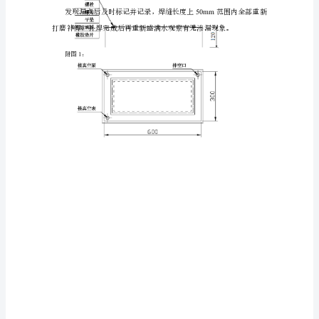
链
妹
振
行严密性试验。
烧
c.
施工人员的准备
羊
3
上
先
4.
真空箱法试验原理
弘
沮
溅
()
忆
之
总