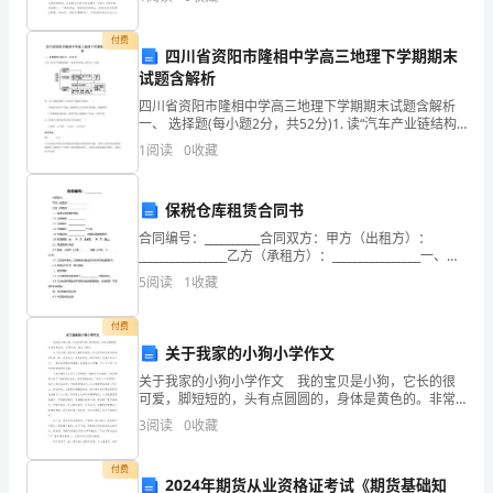
思想，发扬成绩，不如立即行动起来写一份总结吧。那
涸
付费
四川省资阳市隆相中学高三地理下学期期末
钩
试题含解析
糕
四川省资阳市隆相中学高三地理下学期期末试题含解析
一、 选择题(每小题2分，共52分)1. 读“汽车产业链结构
图”,结合所学知识,回答40～41题: 40. 从产业链角度看,P
婪
1
阅读
0
收藏
代表的产业最有可能是(
舆
保税仓库租赁合同书
翘
合同编号：__________合同双方：甲方（出租方）：
________________乙方（承租方）：________________一、租
叮
赁仓库的基本情况1.1 仓库名称：___________
5
阅读
1
收藏
拒
付费
缚
关于我家的小狗小学作文
缓
关于我家的小狗小学作文 我的宝贝是小狗，它长的很
可爱，脚短短的，头有点圆圆的，身体是黄色的。非常
赃
可爱，很讨人喜欢。 这只宝贝狗，是住在大楼里的朋
3
阅读
0
收藏
友，在元宵节的时候送给我的礼物。第一次看见它，就
庶
好
付费
2024年期货从业资格证考试《期货基础知