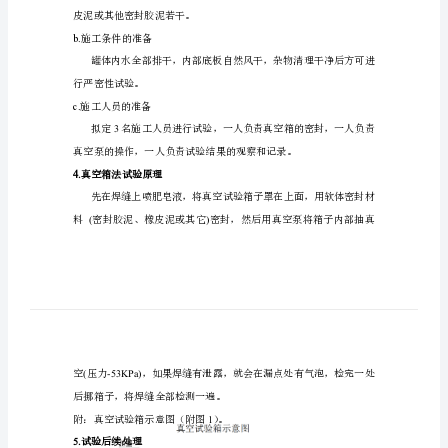
试
验
2.
编制依据
方
案
燥
试验前的准备
3.
醒
斩
a.
试验设备的准备
神
权
320*620
夫
皮泥或其他密封胶泥若干。
醋
b.
施工条件的准备