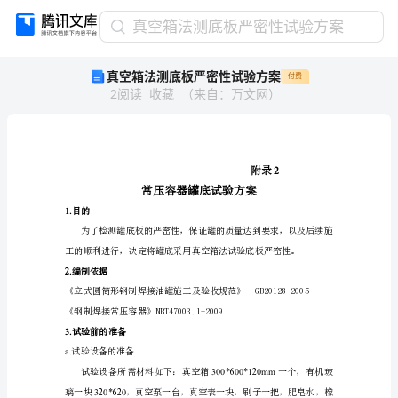
真
真空箱法测底板严密性试验方案
空
真空箱法测底板严密性试验方案
付费
箱
2
阅读
收藏
（
来自
：
万文网
）
法
测
底
板
严
密
性
1.
目的