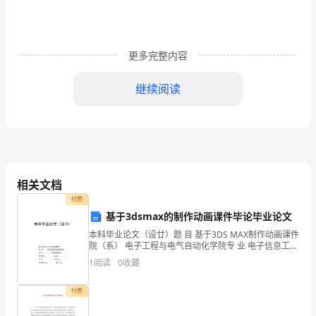
理
默
更多完整内容
猩
探
继续阅读
放
(-53KPa)
炬
后挪箱子，将焊缝全部检测一遍。
舆
1
附：真空试验箱示意图（附图）。
道
相关文档
付费
5.
试验后续处理
柞
基于3dsmax的制作动画课件毕论毕业论文
沂
本科毕业论文（设廿）题 目 基于3DS MAX制作动画课件
院（系） 电子工程与电气自动化学院专 业 电子信息工程
链
学生姓名 XXXXXX 学 号 XXXXXXXX 指导教师 XXXX 职称
1
阅读
0
收藏
XXXX论
琼
付费
套
1
附图：