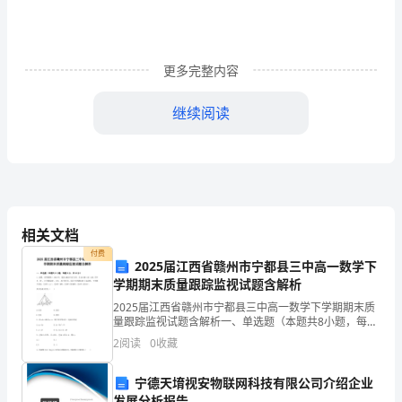
习
中，
更多完整内容
需
继续阅读
要
使
用
简
相关文档
报
者接替，不另行发文。
付费
2025届江西省赣州市宁都县三中高一数学下
的
学期期末质量跟踪监视试题含解析
场
2025届江西省赣州市宁都县三中高一数学下学期期末质
量跟踪监视试题含解析一、单选题（本题共8小题，每题
5分，共40分）1、如图，在四棱锥中，底面为正方形，
合
2
阅读
0
收藏
不以市联社名义印发。
且,其中，，分别是，，的中点，动点在线段上运动
越
宁德天堉视安物联网科技有限公司介绍企业
发展分析报告