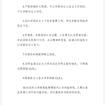
简
制订如下制度：
报
制
度
在
现
实
生
活
或
工
作
学