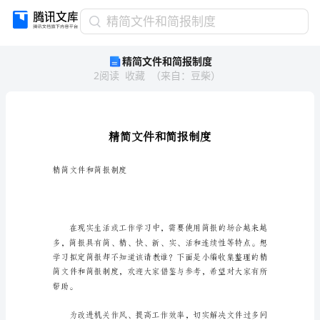
精
精简文件和简报制度
简
精简文件和简报制度
文
2
阅读
收藏
（
来自
：
豆柴
）
件
和
简
报
制
度
精
精简文件和简报制度