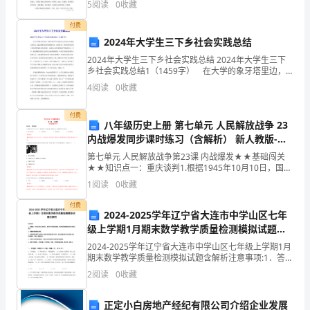
和
5
阅读
0
收藏
迎接国际温泉文化旅游节之
连
付费
2024年大学生三下乡社会实践总结
续
2024年大学生三下乡社会实践总结 2024年大学生三下
乡社会实践总结1（1459字） 在大学的象牙塔里边，
性
本职身份为学生的我们大部分参与的是脑力的活动，通
4
阅读
0
收藏
过思维的运转来捕获知识，感知真理。然而真理
等
付费
特
八年级历史上册 第七单元 人民解放战争 23
内战爆发同步课时练习（含解析） 新人教版-新
点。
人教版初中八年级上册历史试题
第七单元 人民解放战争第23课 内战爆发★★基础闯关
★★知识点一：重庆谈判1.根据1945年10月10日，国共
想
两党《会谈纪要》等提示词，你联想的历史事件是
1
阅读
0
收藏
（ ）A．新文化运动
学
付费
2024-2025学年辽宁省大连市中学山区七年
习
级上学期1月期末数学教学质量检测模拟试题含
解析
拟
2024-2025学年辽宁省大连市中学山区七年级上学期1月
期末数学教学质量检测模拟试题含解析注意事项:1．答题
前，考生先将自己的姓名、准考证号码填写清楚，将条
定
2
阅读
0
收藏
形码准确粘贴在条形码区域内。2．答题时请按
简
正定小白房地产经纪有限公司介绍企业发展