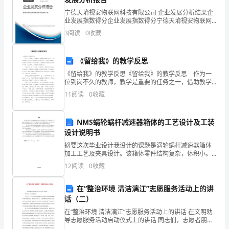
来
宁德天堉视安物联网科技有限公司 企业发展分析结果企
越
业发展指数得分企业发展指数得分宁德天堉视安物联网
究后下发。
科技有限公司综合得分说明：企业发展指数根据企业规
3
阅读
0
收藏
多，
模、企业创新、企业风险、企业活力四个维度对企业发
展情
简
《留给我》的教学反思
报
《留给我》的教学反思《留给我》的教学反思 作为一
位到岗不久的教师，教学是重要的任务之一，借助教学
具
反思我们可以拓展自己的教学方式，快来参考教学反思
11
阅读
0
收藏
是怎么写的吧！下面是小编为大家收集的《留给我》的
以市联社名义发文。
有
教学
NMS蜗轮蜗杆减速器箱体的工艺设计及工装
简、
设计说明书
7.市联社的简报原则上保
精、
摘要这次毕业设计我设计的课题是涡轮蜗杆减速器箱体
加工工艺及夹具设计。该箱体零件结构复杂，体积小。
快、
为了提高生产效率和降低劳动强度，专门设计一精镗主
12
阅读
0
收藏
轴轴承孔的组合镗床及其专用夹具。本设计说明书可分
新、
为四部分
在“整治环境 清洁漓江”志愿服务活动上的讲
实、
过简报报送(发)。
话（二）
在“整治环境 清洁漓江”志愿服务活动上的讲话 在文明劝
活
导志愿服务活动启动仪式上的讲话 同志们，志愿者朋友
们： 在全市上下齐心协力争创文明城市，积极携手共同