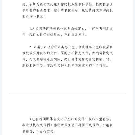
简
文
件
和
简
报
制
度
帮助。
精
简
文
件
和