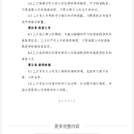
合
同
劳
动
合
第二条工作时间和休假
同
甲
方：
工
厂
名
称
更多完整内容
地