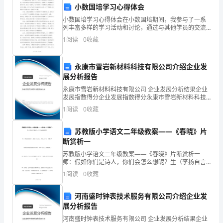
小数国培学习心得体会
员
水平和服务质量。
小数国培学习心得体会在小数国培期间，我参与了一系
列丰富多样的学习活动和讨论，通过与其他学员的交流
工
和团队合作，我获得了许多宝贵的经验和知识。在这个
第四条保密义务
1
阅读
0
收藏
过程中，我不仅学到了如何更好地管理自己的时间和情
姓
绪，还学
名
永康市雪岩新材料科技有限公司介绍企业发
展分析报告
地
永康市雪岩新材料科技有限公司 企业发展分析结果企业
机密和其他保密信息。
发展指数得分企业发展指数得分永康市雪岩新材料科技
址：
有限公司综合得分说明：企业发展指数根据企业规模、
1
阅读
0
收藏
企业创新、企业风险、企业活力四个维度对企业发展情
身
况进
苏教版小学语文二年级教案——《春晓》片
保密义务。
份
断赏析一
证
苏教版小学语文二年级教案——《春晓》片断赏析一
第五条福利待遇
师：假如你们是诗人，你们会怎么想呢？生（李扬自言
号
自语）：我才不当诗人，当诗人太苦、太累了！（开始
1
阅读
0
收藏
老师的脸色有点不好看，但不一会儿又面带微笑。）
码：
保、公积金等。
河南盛时钟表技术服务有限公司介绍企业发
甲
展分析报告
河南盛时钟表技术服务有限公司 企业发展分析结果企业