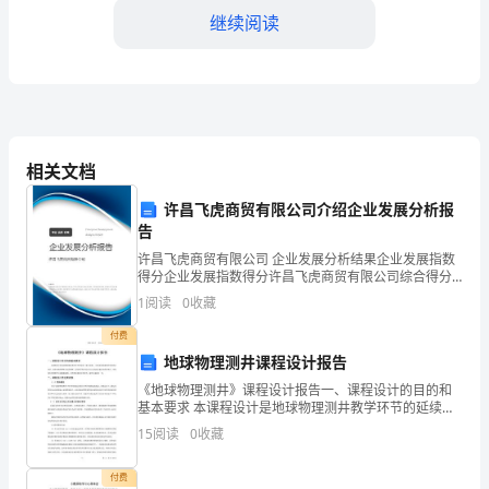
继续阅读
址：
电
话：
统
相关文档
一
乙方。
许昌飞虎商贸有限公司介绍企业发展分析报
社
告
会
许昌飞虎商贸有限公司 企业发展分析结果企业发展指数
第三条工作内容和责任
得分企业发展指数得分许昌飞虎商贸有限公司综合得分
信
说明：企业发展指数根据企业规模、企业创新、企业风
1
阅读
0
收藏
险、企业活力四个维度对企业发展情况进行评价。该企
用
业的
付费
问题，提供客户满意的服务。
地球物理测井课程设计报告
代
《地球物理测井》课程设计报告一、课程设计的目的和
码：
基本要求 本课程设计是地球物理测井教学环节的延续
（独立设课），目的是巩固课堂所学的理论知识，加深
15
阅读
0
收藏
乙
对测井解释方法的理解，会用所学程序设计语言完成设
计
方：
付费