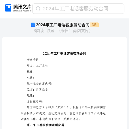
2024
2024年工厂电话客服劳动合同
年
2024年工厂电话客服劳动合同
付费
工
3
阅读
收藏
（
来自
：
尚阅文库
）
厂
电
话
客
服
劳
劳动合同
动
甲方：工厂名称