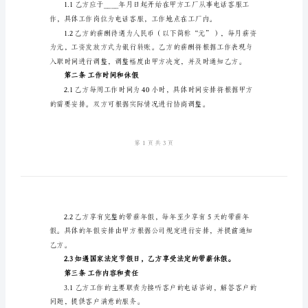
合
地址：
电话：
同
统一社会信用代码：
2024
乙方：员工姓名
年
地址：
工
厂
身份证号码：
电
话
客
服
第一条工作岗位和薪酬待遇
劳
动