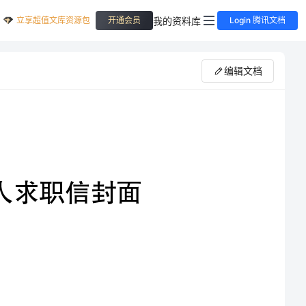
立享超值文库资源包
我的资料库
开通会员
Login 腾讯文档
编辑文档