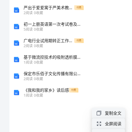
求
严出于爱爱寓于严美术教学反思
付费
2
阅读
0
收藏
职
初一上册英语第一次考试卷及答案
5
阅读
0
收藏
信
广电行业试用期转正工作总结
付费
2
阅读
0
收藏
封
基于微流控技术的吸附透析膜的实验研究
面
1
阅读
0
收藏
保定市乐佰子文化传播有限公司介绍企业发展分析报告
[求
2
阅读
0
收藏
职
《我和我的家乡》读后感
付费
信
1
阅读
0
收藏
封
复制全文
面
全屏阅读
图]