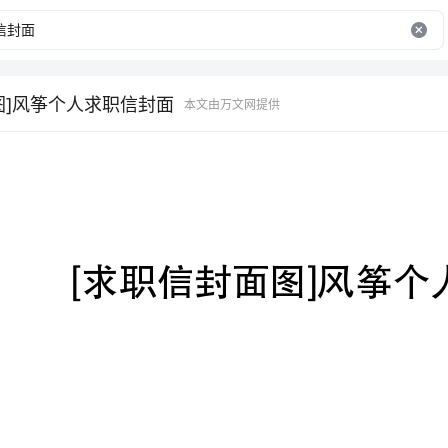
图]风筝个人求职信封面
本文由万文网提供
[求职信封面图]风筝个人求职信封面
无意中在网上看到《风筝个人封面》，好久没看到这
么好的文章，改了一下错别字，希望对网友有用。