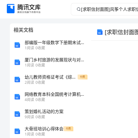
[求
职
相关文档
[求职信封面
信
部编版一年级数学下册期末试卷(带答案)
封
1
阅读
0
收藏
厦门乡村旅游的发展现状与对策 (2)
面
1
阅读
0
收藏
图]
幼儿教师资格证考试《综合素质（幼儿）》题库综合试题B卷 附解析
付费
2
阅读
0
收藏
风
网络教育本科全国统考计算机模拟题第5套
4
阅读
0
收藏
筝
策划婚礼活动的方案
个
9
阅读
0
收藏
大骨班培训心得体会
付费
人
1
阅读
0
收藏