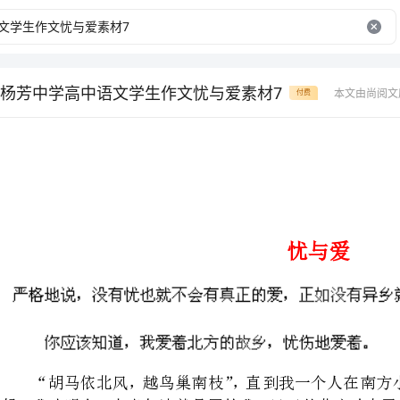
杨芳中学高中语文学生作文忧与爱素材7
本文由尚阅文
付费
忧与爱
“胡马依北风，越鸟巢南枝”，
候，我才明白，上半句诗就是写的
水瘦山寒的旷野，越过苍凉的秃树
我一路向南一样，来到这潮湿、
外了，自己已经是江南人了。