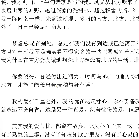
梦想总是在别处，总是在我们
方吗？当时我不是确实看不惯家
我为什么在南方会真诚地想念北方想念着北方的生活、北方的风景呢？
你要晓得，曾经付出过精力、
地方，才能“能长出金麦穗与赶车谣”。
我的爱在千里之外，我的忧在
就永远不会自省。这是另一种真爱，织着忧伤的爱，但愿你也懂得。
其实我的爱与忧，都留在故乡。
有了熟悉的土壤，没有了知根知底
方吹来，凄厉的风声又从家乡的楼
又在寒风中抖动。阴霾掩来了吗？孩子的小手没有吹裂口子吧？
风从北方来，同样的风，吹着北
家，小孩子们又在旷野中奔跑听着
你也明白，中国式的美学总是与