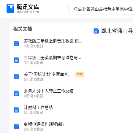
湖
北
相关文档
湖北省通山县
省
苏教版二年级上册音乐教案 运动员进行曲 1
通
4
阅读
0
收藏
三年级上册英语期末考试卷与答案
山
9
阅读
0
收藏
县
关于“国培计划”专家库查询使用的说明
付费
6
阅读
0
收藏
杨
财务人员个人转正工作总结
4
阅读
0
收藏
芳
计财科工作总结
中
6
阅读
0
收藏
变频电源操作规程(新)
学
6
阅读
0
收藏