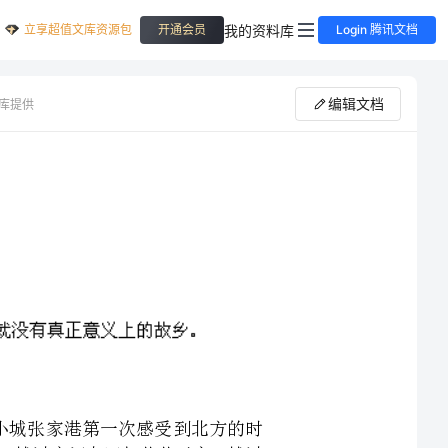
立享超值文库资源包
我的资料库
开通会员
Login 腾讯文档
编辑文档
库提供
直到我一个人在南方小城张家港第一次感受到北方的时
我。风又从北方吹来了，越过广阔麦田与茫茫天空，越过
林，越过积雪的路、结冰的河，一路向南一路向南，如同
多雨的南方。北方，北方，不觉之间，家乡已经在千里之