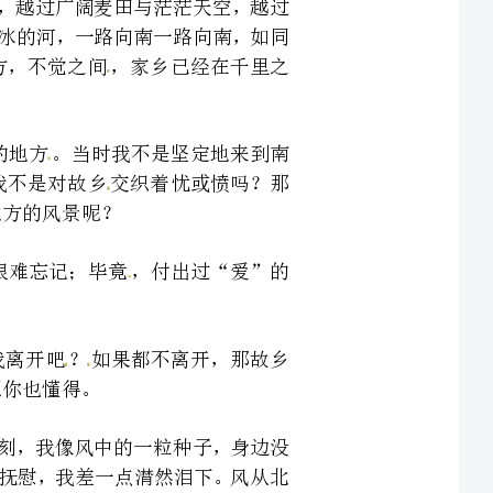
没有到达或已经离开的地方。当时我不是坚定地来到南
乡的一些丑恶吗？当时我不是对故乡交织着忧或愤吗？那
时间与心血的地方你很难忘记；毕竟，付出过“爱”的
咫尺寸心。你不责备我离开吧？如果都不离开，那故乡
北风扑面而来，这一刻，我像风中的一粒种子，身边没
的朋友，没有了心灵的抚慰，我差一点潸然泪下。风从北
角掠过了吧？麻雀又在风中踉跄地飞着，苍劲干瘦的枝条
方的友人，也吹着南方的我，他们想到我了吗？农村老
风声过耳盼望着春天到来。故乡的春天多美丽啊，只是我
愁思在一起，中国式的爱，也常常与泪水与忧伤交织无