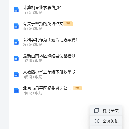
高
计算机专业求职信_34
1
阅读
0
收藏
中
有关于坚持的英语作文
付费
4
阅读
0
收藏
语
以科学制作为主题活动方案篇1
2
阅读
0
收藏
文
最新山南地区琼结县试验检测师之交通工程考试题库A4版
学
1
阅读
0
收藏
人教版小学五年级下册数学期末试卷含完整答案（夺冠系列）
生
3
阅读
0
收藏
作
北京市昌平区纪委遴选公务员面试真题及解析
付费
2
阅读
0
收藏
文
爱不到。
复制全文
忧
全屏阅读
尽。