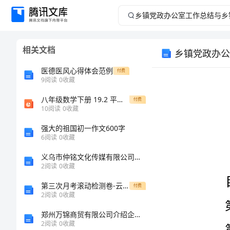
乡
镇
相关文档
乡镇党政办公
党
医德医风心得体会范例
付费
政
9
阅读
0
收藏
八年级数学下册 19.2 平行四边形（第3课时）同步课件 （新版）沪科版
办
付费
10
阅读
0
收藏
公
强大的祖国初一作文600字
6
阅读
0
收藏
目
录
室
义乌市仲铭文化传媒有限公司介绍企业发展分析报告
2
阅读
0
收藏
工
第三次月考滚动检测卷-云南昆明实验中学数学人教版七年级下册不等式与不等式组综合测试试题（含解析）
付费
作
2
阅读
0
收藏
郑州万锦商贸有限公司介绍企业发展分析报告
总
2
阅读
0
收藏