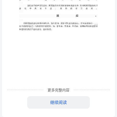
学
习
故
事
记
录
玩
纸
盒
注
更多完整内容
意：
今
继续阅读
天