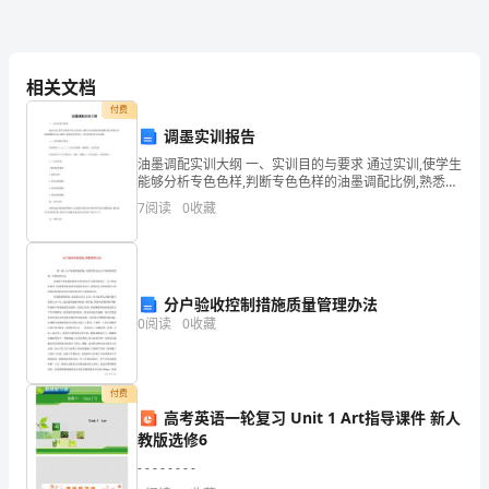
用
盒
子
相关文档
付费
来
调墨实训报告
和建构区供孩子自主游戏、自主探索。
玩
油墨调配实训大纲 一、实训目的与要求 通过实训,使学生
能够分析专色色样,判断专色色样的油墨调配比例,熟悉专
游
色油墨调配的方法与操作,能调出所需单色、间色和复色
7
阅读
0
收藏
等专色油墨。 二、实训材料与用具 实训材料:
戏，
鹿
分户验收控制措施质量管理办法
奕
0
阅读
0
收藏
恒
开
付费
高考英语一轮复习 Unit 1 Art指导课件 新人
心
教版选修6
地
- - - - - - - -