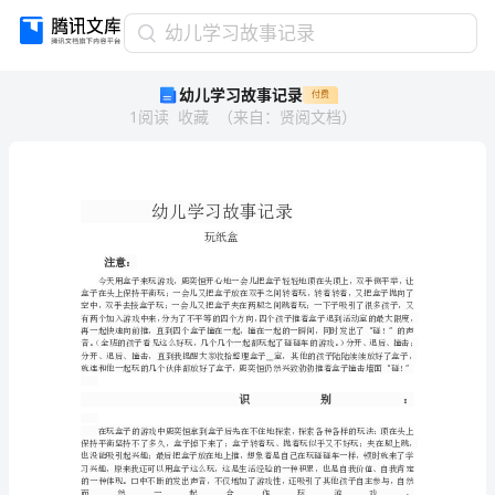
幼
幼儿学习故事记录
儿
幼儿学习故事记录
付费
学
1
阅读
收藏
（
来自
：
贤阅文档
）
习
故
事
记
录
幼
玩纸盒
儿
注意：