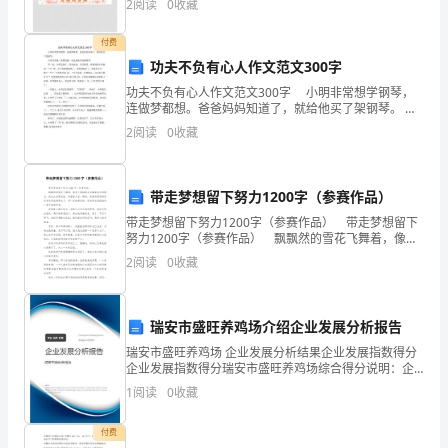
2
阅读
0
收藏
一
付费
会
功夫不负有心人作文范文300字
儿
功夫不负有心人作文范文300字 小明非常想学钢琴，
连做梦都想。爸爸妈妈知道了，就给他买了架钢琴。
把
小明兴奋地一夜都没睡。从此他就开场弹钢琴。 有一
2
阅读
0
收藏
次，小明发烧了，浑身没劲，非常难受。爸爸妈
盒
子
带走梦想留下努力1200字（参赛作品）
带走梦想留下努力1200字（参赛作品） 带走梦想留下
轻
努力1200字（参赛作品） 飘飘然的雪花飞舞着，像是
天鹅姑娘在抖擞着纯白的鹅毛，我站立在雪地里，仰望
轻
2
阅读
0
收藏
着天空，瞬间，美丽的雪花将我所有的烦恼都带
地
瑞安市盛旺养鸡场介绍企业发展分析报告
顶
瑞安市盛旺养鸡场 企业发展分析结果企业发展指数得分
在
企业发展指数得分瑞安市盛旺养鸡场综合得分说明：企
业发展指数根据企业规模、企业创新、企业风险、企业
1
阅读
0
收藏
头
活力四个维度对企业发展情况进行评价。该企业的综合
评价
顶
付费