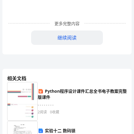
（含
答
更多完整内容
案
继续阅读
详
解
版）
相关文档
四
Python程序设计课件汇总全书电子教案完整
川
版课件
遂
- - - - - - - -
2
阅读
0
收藏
宁
二
实验十二 数码锁