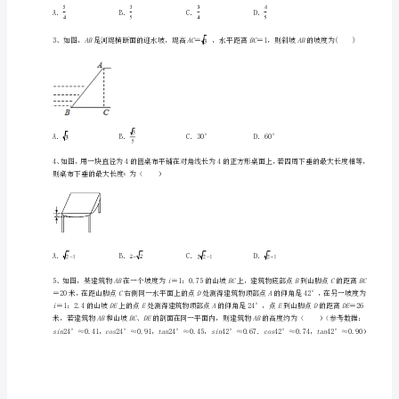
三
角
函
数
专
为（）
项
训
练
试
卷