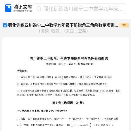
强
强化训练四川遂宁二中数学九年级下册锐角三角函数专项训练试卷（含答案详解版）
化
强化训练四川遂宁二中数学九年级下册锐角三角函数专项训练试卷（含答案详解版）
付费
训
1
阅读
收藏
（
来自
：
豆柴
）
练
四
川
遂
宁
二
中
考生注意：