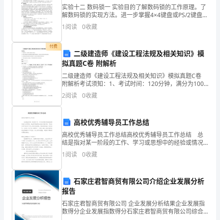
中
实验十二 数码锁一 实验目的了解数码锁的工作原理。了
解数码锁的实现方法。进一步掌握4×4键盘或PS/2键盘接
数
口电路设计方法。掌握状态机设计复杂控制电路的基本
1
阅读
0
收藏
方法。二 硬件需求 1．EDA/S
学
付费
二级建造师《建设工程法规及相关知识》模
九
拟真题C卷 附解析
年
二级建造师《建设工程法规及相关知识》模拟真题C卷
附解析考试须知：1、考试时间：120分钟，满分为100
级
分。 2、请首先按要求在试卷的指定位置填写您的姓名、
2
阅读
0
收藏
准考证号和所在单位的名称。 3、请仔细阅读各
则桌布下垂的最大长度为（）
下
高校优秀辅导员工作总结
册
高校优秀辅导员工作总结高校优秀辅导员工作总结 总
锐
结是指对某一阶段的工作、学习或思想中的经验或情况
进行分析研究，做出带有规律性结论的书面材料，写总
1
阅读
0
收藏
角
结有利于我们学习和工作能力的提高，因此好好准备一
份
三
石家庄君智商贸有限公司介绍企业发展分析
报告
角
石家庄君智商贸有限公司 企业发展分析结果企业发展指
函
数得分企业发展指数得分石家庄君智商贸有限公司综合
得分说明：企业发展指数根据企业规模、企业创新、企