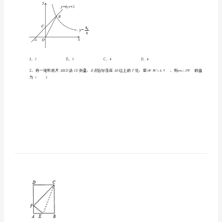
数
学
九
年
级
一、单选题（10小题，每小题2分，共计20分）
下
册
锐
角