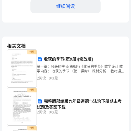
环
继续阅读
节，
对
于
相关文档
保
2.撤离标识和疏散指示灯
付费
障
收获的季节(第9册)[修改版]
员
第一篇：收获的季节(第9册)《收获的季节》教学设计 教
学内容： 收获的季节 （第一课时） 教材分析： 教材通
过各种表现形式的美术作品向学生展示了秋天多姿多彩
工
2
阅读
0
收藏
的美丽。选择中国当代画家的作品为主，如国画、
五、应急照明管理程序
在
付费
1.应急照明设备巡检
紧
完整版部编版九年级道德与法治下册期末考
试题及答案下载
急
2
阅读
0
收藏
如发现故障应及时修复。
情
2.应急照明设备维护
况
付费