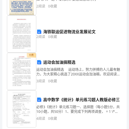
秩
2
阅读
0
收藏
序
具
有
海铁联运促进物流业发展论文
2
阅读
0
收藏
重
要
付费
意
运动会加油搞精选
义。
运动会加油搞精选 运动场上，努力拼搏的人儿最有魅
力，为大家精心挑选了20XX运动会加油稿，欢迎阅读。
1.100米站在雪白的起跑线上，纵有千言万语，纵有千
为
3
阅读
0
收藏
思万想，此刻，无声无语，所
了
提
高中数学《统计》单元练习题人教版必修三
必修3《统计》单元练习题一、选择题（每小题5分，共
高
10小题，共50分）1、要完成下列两项调查， = 1 \*
GB3 ①从某社区125户高收入家庭、280户中等收入家
4
阅读
0
收藏
企
庭、95户低收入家庭中选出100户