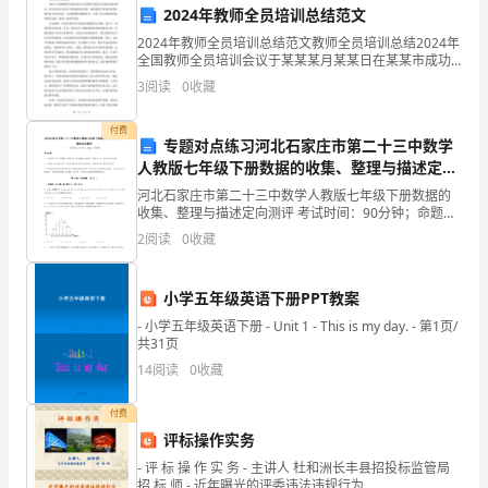
2024年教师全员培训总结范文
下
2024年教师全员培训总结范文教师全员培训总结2024年
好。
全国教师全员培训会议于某某某月某某日在某某市成功
的
举办。本次培训会议是为了推动教育的发展、提高教师
3
阅读
0
收藏
3.应急照明演练
专业素养和教育教学水平而举办的。与会的教师们踊跃
生
付费
命
专题对点练习河北石家庄市第二十三中数学
人教版七年级下册数据的收集、整理与描述定向
使用是否正确，是否能熟练地撤离。
安
测评试题（含详细解析）
河北石家庄市第二十三中数学人教版七年级下册数据的
4.应急照明设备故障报修
收集、整理与描述定向测评 考试时间：90分钟；命题
全、
人：教研组考生注意：1、本卷分第I卷（选择题）和第Ⅱ
2
阅读
0
收藏
卷（非选择题）两部分，满分100分，考试时间90分
维
备的正常使用。
护
小学五年级英语下册PPT教案
- 小学五年级英语下册 - Unit 1 - This is my day. - 第1页/
六、应急照明管理的培训和考核
正
共31页
1.培训
常
14
阅读
0
收藏
生
付费
评标操作实务
产
及和教育。
- 评 标 操 作 实 务 - 主讲人 杜和洲长丰县招投标监管局
招 标 师 - 近年曝光的评委违法违规行为
2.考核