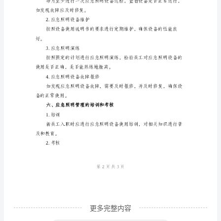
管
理
急照明演练。
是
3.部门负责人
企
业
安
四、应急照明设备的配置
全
管
1.主要应急照明设备
理
中
的
重
更多完整内容
要