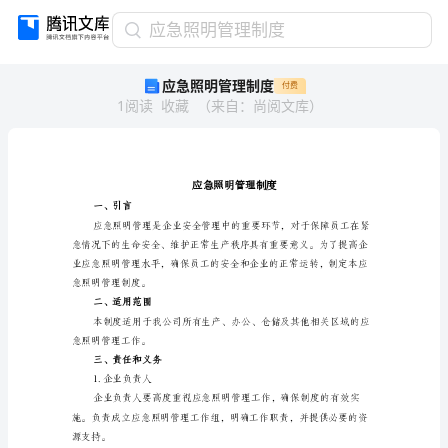
应
应急照明管理制度
急
应急照明管理制度
付费
照
1
阅读
收藏
（
来自
：
尚阅文库
）
明
管
理
制
度
应
一、引言
急