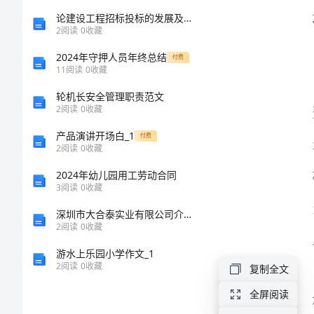
造
论建设工程招标投标的发展及趋势和其存在的问题
2
阅读
0
收藏
突
2024年守押人员年终总结
付费
11
阅读
0
收藏
破
轮机长安全管理职责范文
2
阅读
0
收藏
的
户的信任
产品演讲开场白_1
付费
成
2
阅读
0
收藏
2024年幼儿园用工劳动合同
功
3
阅读
0
收藏
之
深圳市大合泰实业有限公司介绍企业发展分析报告
2
阅读
0
收藏
路
游水上乐园小学作文_1
2
阅读
0
收藏
复制全文
三
全屏阅读
季