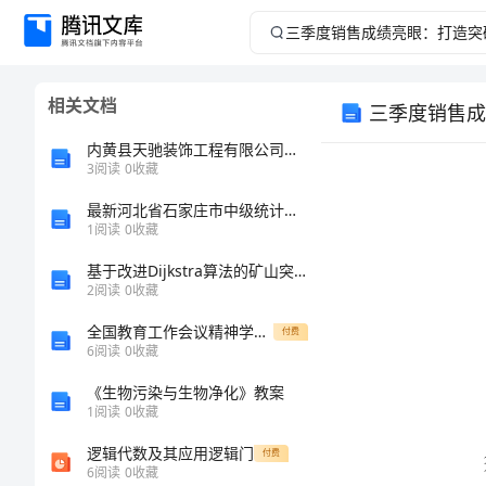
三
季
相关文档
三季度销售成
度
内黄县天驰装饰工程有限公司介绍企业发展分析报告
销
3
阅读
0
收藏
最新河北省石家庄市中级统计师《统计基础知识理论及相关知识》深度自测卷（附答案及解析）
售
1
阅读
0
收藏
成
基于改进Dijkstra算法的矿山突水可视化仿真
2
阅读
0
收藏
绩
全国教育工作会议精神学习心得体会
付费
6
阅读
0
收藏
亮
《生物污染与生物净化》教案
眼：
1
阅读
0
收藏
逻辑代数及其应用逻辑门
付费
打
6
阅读
0
收藏