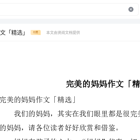
文「精选」
本文由贤阅文档提供
付费
完美的妈妈作文「精选」
完美的妈妈作文「精选」
的妈妈，请各位读者好好欣赏和借鉴。
妈妈在孩子的心中，“妈妈”代表一切。孩子的眼
者明确形容。