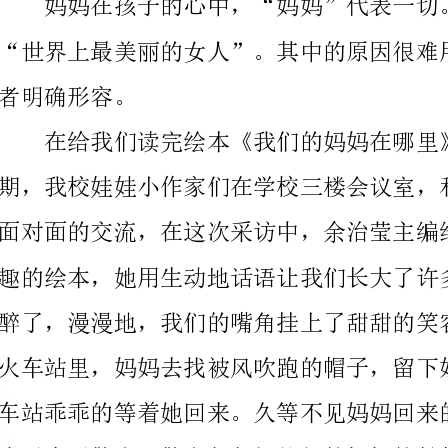
界最美丽的女人。”