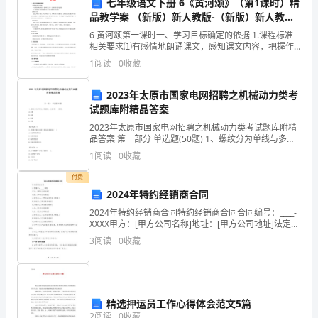
七年级语文下册 6《黄河颂》（第1课时）精
品教学案 （新版）新人教版-（新版）新人教版
名
3.1工程质量
初中七年级下册语文教学案（含经典国培总结资
6 黄河颂第一课时一、学习目标确定的依据 1.课程标准
称：
料）
相关要求⑴有感情地朗诵课文，感知课文内容，把握作
者的思想感情。 ⑵了解诗歌中常用的修辞方法，体会诗
1
阅读
0
收藏
_________
歌优美的意境。 2.教材分析 这是七年
法
2023年太原市国家电网招聘之机械动力类考
试题库附精品答案
责免费维修或重新施工。
定
2023年太原市国家电网招聘之机械动力类考试题库附精
3.2保修期
品答案 第一部分 单选题(50题) 1、螺纹分为单线与多线
代
螺纹，左旋和( )螺纹。A.右旋B.高旋C.低旋D.多旋【答
1
阅读
0
收藏
案】：A2、普通平键
表
付费
人：
2024年特约经销商合同
2024年特约经销商合同特约经销商合同合同编号：____-
合
四、安全责任和保险
XXXX甲方：[甲方公司名称]地址：[甲方公司地址]法定代
法
表人：[甲方法定代表人姓名]联系电话：[甲方联系电话]
3
阅读
0
收藏
电子邮件：[甲方电子邮件]乙方
4.1安全责任
住
房
装
修
精选押运员工作心得体会范文5篇
2
阅读
0
收藏