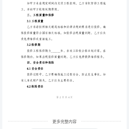
权益。
名：
一、装修范围及工期
_________
1.1装修范围
身
份
证
号
1.2工程工期
码：
_________
竣工验收合格日为止。
联
系
地
址：
更多完整内容
_________