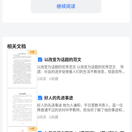
继续阅读
联
系
电
二、付款方式
话：
2.1总工程款
相关文档
_________
付费
乙
以改变为话题的范文
以改变为话题的优秀范文 以改变为话题的优秀范文 导
方
语：社会的进步促使着人们的生活不断改变，但是否所
有的东西都该变呢?下面是yuwenmi为大家的优秀，欢迎
（装
2
阅读
0
收藏
阅读与借鉴，谢谢! 小学这些年中，我读
款_______元。
修
2.2迟延支付
好人的先进事迹
公
好人的先进事迹 他为人谦和，平日里教书育人，是一位
司）：
再普通不过的农村中学教师。但当你了解了他的事迹和
他的内心世界后，你才知道他是一个不平凡的平凡人。
4
阅读
0
收藏
公
他视陶行知先生为楷模，以“为一大事来、
工，并向甲方收取延期费用。
司
付费
三、工程质量和保修