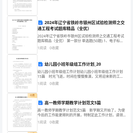
协
4.2保险责任
议
书
甲
2024年辽宁省铁岭市银州区试验检测师之交
通工程考试题库精品（全优）
方
（业
2024年辽宁省铁岭市银州区试验检测师之交通工程考试
题库精品（全优） 第一部分 单选题(50题) 1、电子标签
主）：
具有微波通信功能和（ ）。A.信息存储功能B.参数管理
1
阅读
0
收藏
姓
功能C.数据传输管理功能D.系
名：
_________
幼儿园小班年级组工作计划_20
身
幼儿园小班年级组工作计划幼儿园小班年级组工作计划
15篇 时光飞逝，时间在慢慢推演，又将迎来新的工
份
作，新的挑战，来为以后的工作做一份计划吧。相信许
1
阅读
0
收藏
证
多人会觉得计划很难写？以下是小编收集整理的幼儿园
小
号
付费
码：
高一教师学期教学计划范文5篇
_________
高一教师学期教学计划范文5篇 新学期又开始了，为使
联
今后的工作能更顺利的开展，特制定此工作计划，请领
系
导多多批评指导。 一、教材分析 高一上学期学习历
1
阅读
0
收藏
史必修“政治文明历程”，着重反映人类社会政治
地