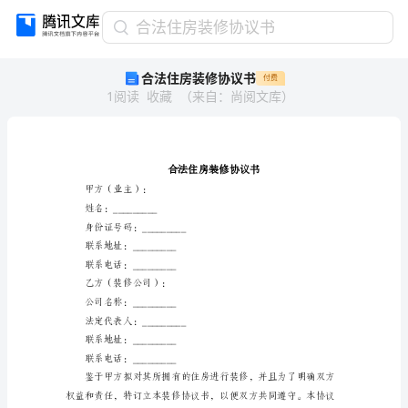
合
合法住房装修协议书
法
合法住房装修协议书
付费
住
1
阅读
收藏
（
来自
：
尚阅文库
）
房
装
修
协
议
书
甲方（业主）：
合
姓名：_________