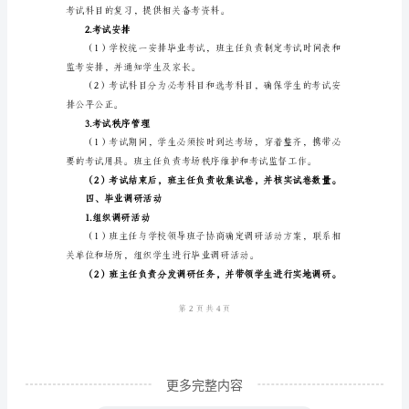
工
负责编写试卷和组织考试工作。
作
规
间表和监考安排。
定
3.学科辅导
一、
总
则
间，保证学生的学习进度。
为
了
保
障
中
更多完整内容