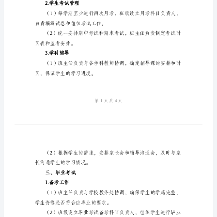
作
管理工作效率，特制定本规定。
二、学生管理
规
1.班级管理
定
2024
年
中
作。
学
毕
业
班
任也应主动参与。
管
2.学生考试管理
理