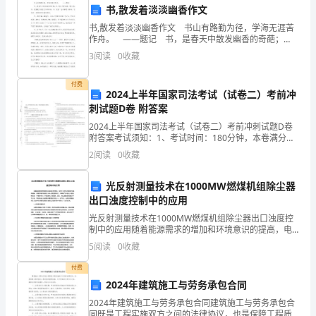
利
书,散发着淡淡幽香作文
完
监考安排，并通知学生及家长。
书,散发着淡淡幽香作文 书山有路勤为径，学海无涯苦
作舟。 ——题记 书，是春天中散发幽香的奇葩；
书，是冰天雪地里一缕火焰；书，是漫漫长夜里无尽的
成
3
阅读
0
收藏
等待；书，是我一生的挚爱与推崇，它是我一切精神和
学
排公平公正。
付费
2024上半年国家司法考试（试卷二）考前冲
业，
刺试题D卷 附答案
3.考试秩序管理
提
2024上半年国家司法考试（试卷二）考前冲刺试题D卷
附答案考试须知：1、考试时间：180分钟，本卷满分为
150分。 2、请首先按要求在试卷的指定位置填写您的姓
高
2
阅读
0
收藏
名、准考证号等信息。 3、请仔细阅读各种
管
光反射测量技术在1000MW燃煤机组除尘器
理
出口浊度控制中的应用
光反射测量技术在1000MW燃煤机组除尘器出口浊度控
四、毕业调研活动
工
制中的应用随着能源需求的增加和环境意识的提高，电
力行业的环保要求也越来越高。燃煤发电在能源行业中
1.组织调研活动
5
阅读
0
收藏
作
占据重要地位，但其烟气中包含大量的颗粒物，严重影
响了
付费
效
2024年建筑施工与劳务承包合同
率，
2024年建筑施工与劳务承包合同建筑施工与劳务承包合
同既是工程实施双方之间的法律协议，也是保障工程质