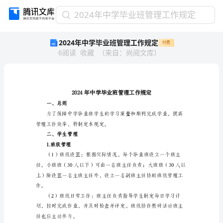
2024
2024年中学毕业班管理工作规定
年
2024年中学毕业班管理工作规定
付费
中
6
阅读
收藏
（
来自
：
尚阅文库
）
学
毕
业
班
管
理
一、总则
工