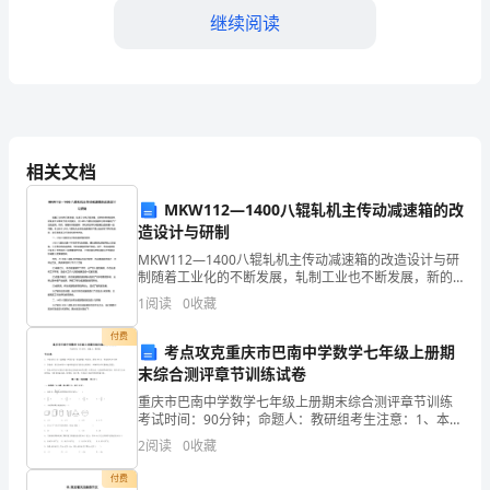
学
继续阅读
毕
业
班
学
长沟通学生的学习情况。
相关文档
生
三、毕业考试
MKW112—1400八辊轧机主传动减速箱的改
的
造设计与研制
1.备考工作
MKW112—1400八辊轧机主传动减速箱的改造设计与研
学
制随着工业化的不断发展，轧制工业也不断发展，新的
技术的发展也给轧制工业带来了很大的变化。而1400八
习
1
阅读
0
收藏
辊轧机则是在近年来得到了广泛的应用。然而，随
学生资格是否符合应毕业的要求。
质
付费
考点攻克重庆市巴南中学数学七年级上册期
末综合测评章节训练试卷
量
重庆市巴南中学数学七年级上册期末综合测评章节训练
和
考试时间：90分钟；命题人：教研组考生注意：1、本卷
分第I卷（选择题）和第Ⅱ卷（非选择题）两部分，满分
2.考试安排
2
阅读
0
收藏
顺
100分，考试时间90分钟2、答卷前，考生务必用
付费