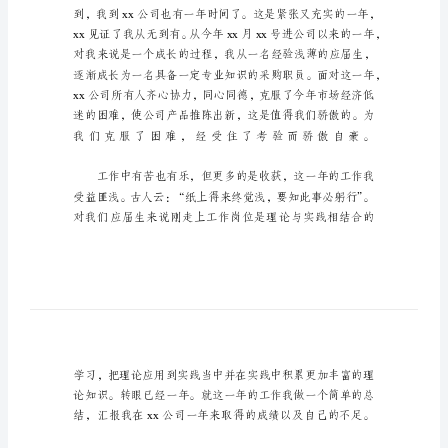
年
终
总
结
收
获
采
购
年
终
总
结
收