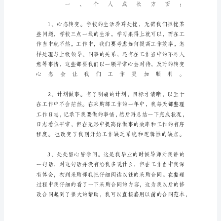
获
（通
用
12
篇）
伴
随
着
新
年
钟
声
的