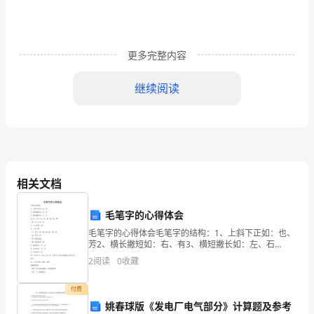
临
近，
更多完整内容
一
年
继续阅读
的
工
作
又
相关文档
将
毛笔字的心得体会
告
毛笔字的心得体会毛笔字的结构：1、上斜下正如：也、
芳2、横长撇短如：右、有3、横短撇长如：左、石
一
4（1）上大下小：室、寳、案、常、繁（2）上小下大：
2
阅读
0
收藏
安5、左右相等：接、6、上下不等（！）上平：仰、
群、
段
付费
落，
姚春球版《发电厂电气部分》计算题及参考