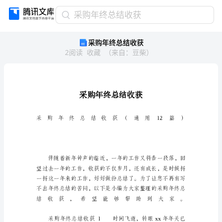
采
采购年终总结收获
购
采购年终总结收获
年
2
阅读
收藏
（
来自
：
豆柴
）
终
总
结
收
获
采
购