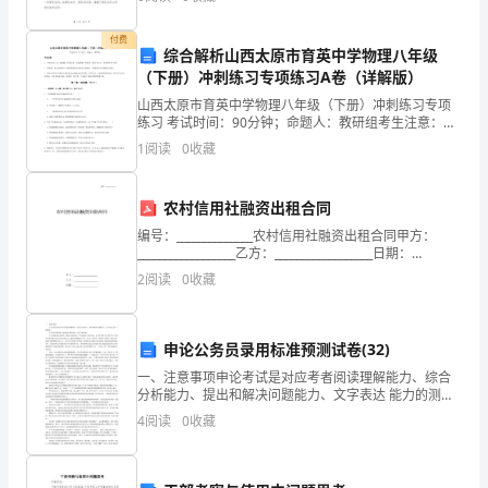
绩，并对未来的工作提出一些建议和期望。回首过去的
一年，X
仅
付费
综合解析山西太原市育英中学物理八年级
岁
（下册）冲刺练习专项练习A卷（详解版）
月，
山西太原市育英中学物理八年级（下册）冲刺练习专项
练习 考试时间：90分钟；命题人：教研组考生注意：
1、本卷分第I卷（选择题）和第Ⅱ卷（非选择题）两部
还
1
阅读
0
收藏
分，满分100分，考试时间90分钟2、答卷前，考生务
有
农村信用社融资出租合同
成
编号：______________农村信用社融资出租合同甲方：
__________________乙方：__________________日期：
长，
__________________标准合同示范文本
2
阅读
0
收藏
是
时
申论公务员录用标准预测试卷(32)
候
一、注意事项申论考试是对应考者阅读理解能力、综合
分析能力、提出和解决问题能力、文字表达 能力的测
捋
试。作答参考时限：阅读资料40分钟，作答110分钟。
4
阅读
0
收藏
仔细阅读给定资料，按照后面提出的“申论要求”依次作答
一