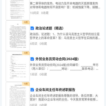
第二章导体的发热、电动力及开关电器的灭弧原理发热
回
对导体和电器有何不良影响？答：机械强度下降、接触
电阻增加、绝缘性能下降。导体的长久发热和短时发热
望
10
阅读
0
收藏
各有何特点？答：长久发热是指正常工作电流长久经过
惹起的发
过
付费
政治论述题（精选）
去
政治四、论述题：1、为什么说马克思主义哲学的创立是
一
哲学史上的革命变革？答：马克思主义哲学在实践的基
础上，第一次把唯物主义和辩证法统一起来，把唯物主
4
阅读
0
收藏
义贯彻到社会领域，创立了辩证唯物主义和历史唯物主
年
义，实
付费
的
外贸业务员劳动合同(2024版)
工
外贸业务员劳动合同(2024版)合同编号：__________甲方
（用人单位）：__________地址：__________联系电话：
作，
__________乙方（劳动者）：__________身份证号
1
阅读
0
收藏
收
付费
获
企业车间主任年终述职报告
的
企业车间主任年终述职报告尊敬的领导、各位同事：大
家好！我是XX企业车间的主任，今天我非常荣幸能够在
年底给大家汇报一下过去一年来车间的工作情况和业
不
0
阅读
0
收藏