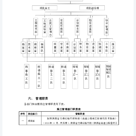
制
依
据
1、
五、现场组织机构
《陕
西
省
高
速
公
路
施
工