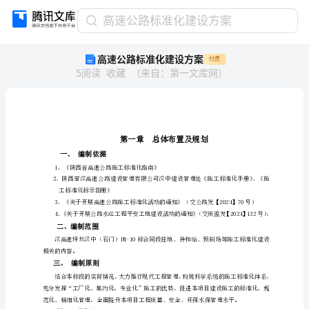
高
高速公路标准化建设方案
速
高速公路标准化建设方案
付费
公
5
阅读
收藏
（
来自
：
第一文库网
）
路
标
准
化
建
设
一、
编制依据
方
1、《陕西省高速公路施工标准化指南》