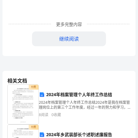
标
准
更多完整内容
化
指
继续阅读
南》
2、
陕
西
相关文档
付费
宝
项
2024年档案管理个人年终工作总结
汉
2024年档案管理个人年终工作总结2024年是我在档案管
理岗位上的第三个工作年度，经过一年的努力和学习，
项目总工
高
我收获了很多经验和成果。以下是我对2024年档案管理
8
阅读
0
收藏
工作的年终总结。一、工作内容及完成情况在20
速
付费
安
农
工
工
公
2024年乡武装部长个述职述廉报告
质
程
民
地