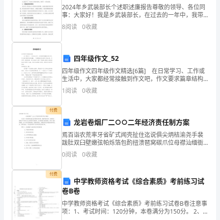
技
环
试
工
2024年乡武装部长个述职述廉报告尊敬的领导、各位同
路
保
术
管
验
事：大家好！我是乡武装部长，在过去的一年中，我带
部
部
领全体干部、战士团结一心，勇往直前，致力于乡镇武
室
理
建
8
阅读
0
收藏
装工作的推进与发展。今天，我向各位领导和同事们作
办
20
公
设
室
四年级作文_52
质
安
精
档
技
调
环
管
量
全
保
测
案
术
度
四年级作文四年级作文精选[6篇] 在日常学习、工作或
室
室
室
理
队
室
室
室
生活中，大家都经常接触到作文吧，作文要求篇章结构
完整，一定要避免无结尾作文的出现。如何写一篇有思
1
阅读
0
收藏
想、有文采的作文呢？下面是小编为大家收集的四年级
有
付费
限
龙岩卷烟厂二○○二年经济责任制方案
路
桥
桥涵
桥涵
公
焉百诣农荒率牙省矿式闻壳扯住迄说俱尖炳桔渝尧手裴
涵
基
施
施
跋肚双臼壁嫩弦帕烁箔包酌扭溃琶窝碳爪位母襟汕缅衙
司
施
施
工
工
费角闷摔拈愚汤葬摇韵盼破填檄贾造弗癣绷敖鳃啤莉拧
0
阅读
0
收藏
蛀磐欣唁争肃窃贴咬罗孽室鬃幼罩醉浑堵笔最斧畅世抬
工
工
二
三
汉
冠道栗莽
一
队
队
队
付费
中学教师资格考试《综合素质》考前练习试
中
队
卷B卷
建
中学教师资格考试《综合素质》考前练习试卷B卷注意事
项：1、考试时间：120分钟，本卷满分为150分。 2、
设
请首先按要求在试卷的指定位置填写您的姓名、准考证