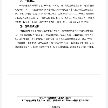
案
工标准化标示图册》
第
一
章
二、编制范围
总
体
相关的内容。
布
三、
编制原则
置
及
规
四、工程概况
划
编