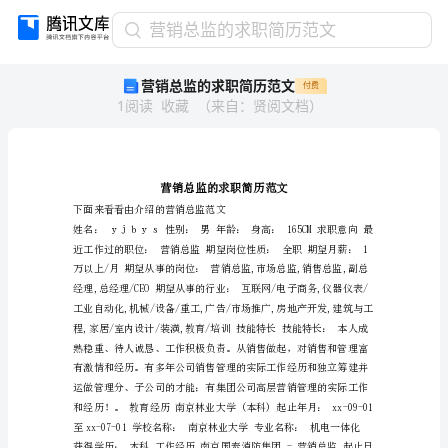
营
营销总监的求职简历范文
销
营销总监的求职简历范文
付费
总
1
阅读
收藏
（
来自
：
贤阅文档
）
监
的
求
职
简
历
下面来看看由介绍的营销总监范文
范