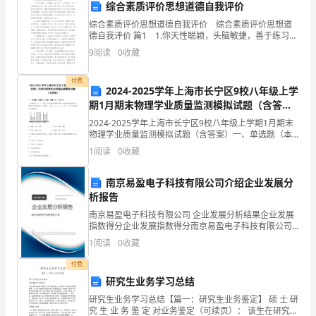
综合素质评价思想道德自我评价
龄：
综合素质评价思想道德自我评价 综合素质评价思想道
德自我评价 篇1 1.你天性聪颖，头脑敏捷，善于练习，
身
成绩优秀；你大方沉静温文尔雅，是个人见人爱的女
9
阅读
0
收藏
孩；你永远那么自信，高中生自我评价。嘴角总挂着
高：
付费
165CM
2024-2025学年上海市长宁区9校八年级上学
期1月期末物理学业质量监测模拟试题（含答
求
案）
2024-2025学年上海市长宁区9校八年级上学期1月期末
物理学业质量监测模拟试题（含答案）一、单选题（本
职
题共10小题，每题3分，共30分）1、如图所示，甲、
1
阅读
0
收藏
乙、丙是三个完全相同的圆柱形容器，将质量相
意
南京易盈电子科技有限公司介绍企业发展分
向
析报告
最
南京易盈电子科技有限公司 企业发展分析结果企业发展
指数得分企业发展指数得分南京易盈电子科技有限公司
近
综合得分说明：企业发展指数根据企业规模、企业创
1
阅读
0
收藏
新、企业风险、企业活力四个维度对企业发展情况进行
工
评价。
付费
研究生业务学习总结
作
研究生业务学习总结【篇一：研究生业务鉴定】 硕 士 研
过
究 生 业 务 鉴 定 对业务鉴定（可续页）： 该生在研究生