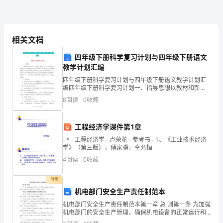
下
面
来
相关文档
看
四年级下册科学复习计划与四年级下册语文
教学计划汇编
看
四年级下册科学复习计划与四年级下册语文教学计划汇
编四年级下册科学复习计划一、指导思想以教材和新
由
《课程标准》为依据,以培养小学生科学素养为宗旨,积极
8
阅读
0
收藏
倡导让学生亲身经历以探究为主的学习活动,充分利用现
介
有的
绍
工程经济学课件第1章
- * - 工程经济学 - 卢荣花 - 参考书 - 1、《工业技术经济
的
学》（第三版），傅家骥，仝允桓
营
4
阅读
0
收藏
销
付费
机电部门安全生产责任制范本
总
机电部门安全生产责任制范本第一章 总 则第一条 为加强
监
机电部门的安全生产管理，确保机电设备的正常运行和
员工的生命财产安全，制定本责任制。第二条 本责任制