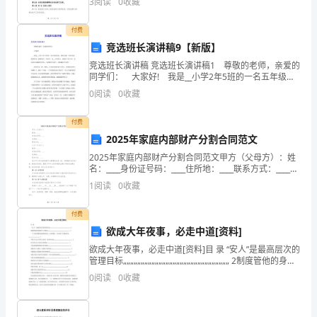
3
阅读
0
收藏
适用于机电部门的全体员工。第三条 机电部门负责制
范
付费
文
竞选班长演讲稿9【新版】
姓
竞选班长演讲稿 竞选班长演讲稿1 尊敬的老师，亲爱的
同学们： 大家好! 我是__小学2年5班的一名五年级学
名：
生，我叫王姬。站在这里，我很荣幸，我希望当一名班
0
阅读
0
收藏
长，为__小学争光，为我们2年5班，为同
ｙ
付费
ｊ
2025年家庭内部财产分割合同范文
ｂ
2025年家庭内部财产分割合同范文甲方（父母方）：姓
名：____身份证号码：____住所地：____联系方式：____乙
方（子女方）：姓名：____身份证号码：____住所地：
ｙ
1
阅读
0
收藏
____联系方式：___
ｓ
付费
欲成大年夜事，必走中道[资料]
性
欲成大年夜事，必走中道[资料]目 录 “安人”是最高层次的
别：
管理目标„„„„„„„„„„„„„„„„„„„„„„„„„„„„„„ 2制度管他的身体
管不了他的心„„„„„„„„„„„„„„„„„„„„„„
0
阅读
0
收藏
男
年