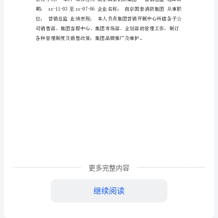
文
营
销
总
监
的
求
职
简
更多完整内容
历
范
继续阅读
文