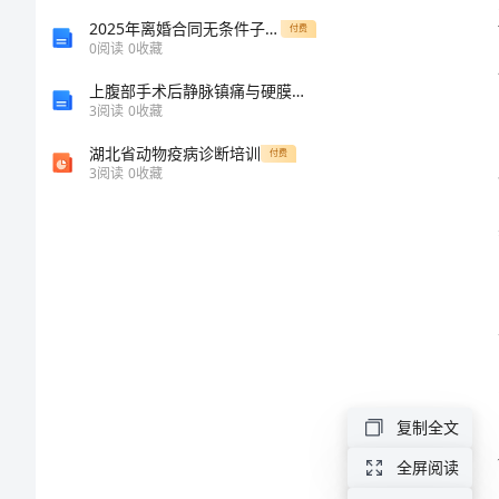
责
2025年离婚合同无条件子女抚养权放弃模板
付费
0
阅读
0
收藏
2024
上腹部手术后静脉镇痛与硬膜外镇痛的疗效比较
年
3
阅读
0
收藏
物
湖北省动物疫病诊断培训
付费
3
阅读
0
收藏
资
部
职
员
安
全
职
复制全文
责
全屏阅读