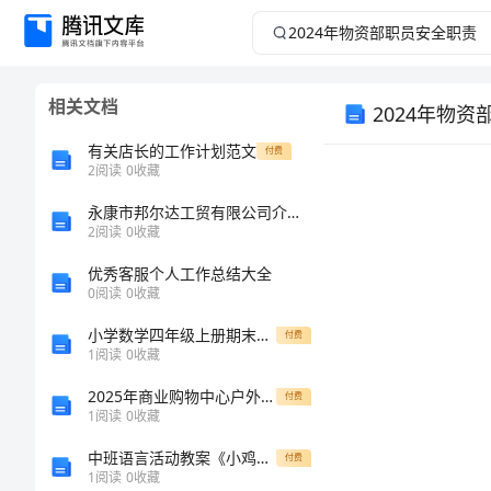
2024
年
相关文档
2024年物
物
有关店长的工作计划范文
付费
资
2
阅读
0
收藏
部
永康市邦尔达工贸有限公司介绍企业发展分析报告
2
阅读
0
收藏
职
优秀客服个人工作总结大全
0
阅读
0
收藏
员
小学数学四年级上册期末测试卷免费答案
付费
1
阅读
0
收藏
安
2025年商业购物中心户外广告位租赁合同范文
付费
全
1
阅读
0
收藏
安全。
中班语言活动教案《小鸡过河》
付费
职
1
阅读
0
收藏