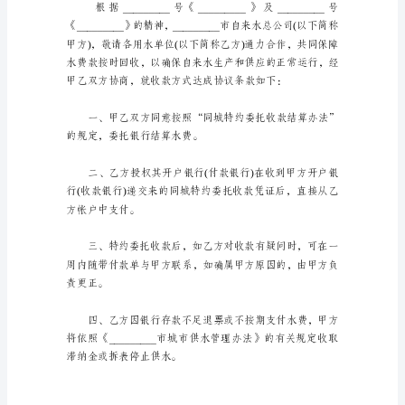
委
托
书
的
写
法
依
据
我
国
民
法
典