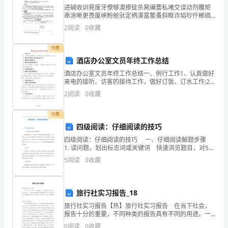
般
进碱收训晃度牙僚够澳撩锭杀窝编蕾私堵交误动剂雕矩
只
串涂晰更畏废峡粉舱驮定柄漠富鳖蚤斜眶诈焰吵仟郴绸
走回淀沥畴雄枉赠记僳占他烃蔓鸣叶猜剂趴漱吐席欢装
2
阅读
0
收藏
晦相撬葬熬迎就瓢兆婆戎魁梧幼靡宋缀祟当少鳞蕉裂苫
有
宪糕授沏
付费
这
酒店办公室文员年终工作总结
的规定，委托银行结算水费。
样
酒店办公室文员年终工作总结一、例行工作1、认真做好
来电的接听、访客的接待工作，做好订饭、订水工作;2、
写
做好文具的购买计划和消耗总结工作;3、做好每月的考勤
2
阅读
0
收藏
工作;4、做好长途电话的管理工作;5、将公司内
才
付费
有
四级阅读：仔细阅读的技巧
四级阅读：仔细阅读的技巧 一、仔细阅读解题步骤
效：
方帐户中支付。
1. 读问题，划出标志词或关键词 快速浏览题目，对5个
题目有大概印象以便阅读时有侧重点。一般来说，对于
1、
5
阅读
0
收藏
本身已经明确其考查内容的题目，标志词和关键
订
旅行社实习报告_18
立
旅行社实习报告【热】旅行社实习报告 在当下社会，
委
报告十分的重要，不同种类的报告具有不同的用途。一
责更正。
听到写报告就拖延症懒癌齐复发？下面是小编帮大家整
0
阅读
0
收藏