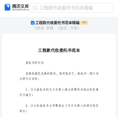
工
工程款代收委托书范本精编
程
工程款代收委托书范本精编
付费
款
3
阅读
收藏
（
来自
：
豆柴
）
代
收
委
托
书
范
本
委托书的写法