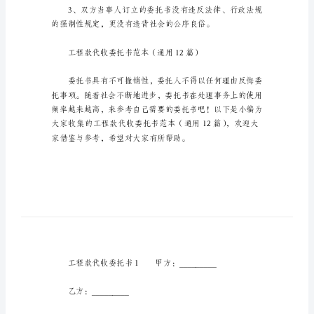
精
编
这样写才有效：
工
程
款
行为能力；
代
收
委
表示；
托
书
范
本