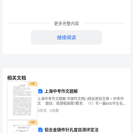
的
规
更多完整内容
定，
继续阅读
通
常
情
况
乙方：_________
相关文档
下，
付费
委
上海中考作文题解
上海中考作文题解 中国作文网( )网友原创文章 > 中考作
托
文 题目：我想唱首歌?要求：（1）写一篇600字左右
的文章。（2）文中不能出现与考生本人有关的校名和姓
3
阅读
0
收藏
书
名，假设不可防止，用代号表示，如A中
一
付费
铝合金铸件针孔度目测评定法