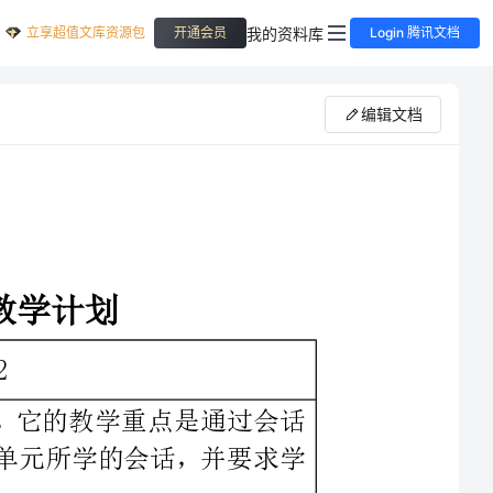
立享超值文库资源包
我的资料库
开通会员
Login 腾讯文档
编辑文档
1Recycle2是4-6单元的阶段复习，它的教学重点是通过会话
表演活动（Let’sact）复习第4-6单元所学的会话，并要求学
2Recycle2里出现的词汇和句式都是在前三个单元的基础上
扩展而成的，个别生词如singer,sink的教学，教师可在教学第
四单元的家具名称及第六单元的职业名称是进行渗透，通过铺垫