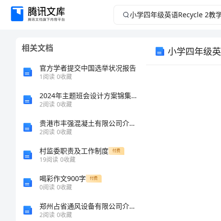
小
学
相关文档
小学四年级英语
四
官方学者提交中国选举状况报告
年
1
阅读
0
收藏
2024年主题班会设计方案锦集大学班会方案
级
2
阅读
0
收藏
英
贵港市丰强混凝土有限公司介绍企业发展分析报告
2
阅读
0
收藏
语
村监委职责及工作制度
付费
教
19
阅读
0
收藏
Recycle
材
喝彩作文900字
付费
2
0
阅读
0
收藏
简
郑州占省通风设备有限公司介绍企业发展分析报告
教
2
阅读
0
收藏
析