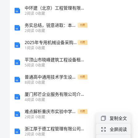
学
中环建（北京）工程管理有限公司邯郸分公司介绍企业发展分析报告
目
2
阅读
0
收藏
计
1.
的
务实总结，锐意进取：本周工作总结和下周计划
付费
2.
2
阅读
0
收藏
划
3.
要
4.
2025年专用机械设备采购合同范文
付费
及
1
阅读
0
收藏
求
平顶山市晓峰建筑工程设备租赁有限公司介绍企业发展分析报告
教
5
阅读
0
收藏
重
难
案
普通高中通用技术学生设计作品图文材料
付费
点
8
阅读
0
收藏
纳
厦门邦芒企业服务有限公司介绍企业发展分析报告
4
阅读
0
收藏
禁
教
难点解析重庆市实验中学沪科版八年级第二章运动的世界定向测评试卷（含答案解析）
合
付费
时
2
阅读
0
收藏
复制全文
安
侗
排
浙江厚于德工程管理有限公司介绍企业发展分析报告
全屏阅读
肉
2
阅读
0
收藏