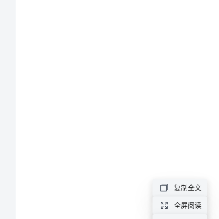
语
植
树
节
generation
标
语
范
文
植
树
复制全文
节，
全屏阅读
给