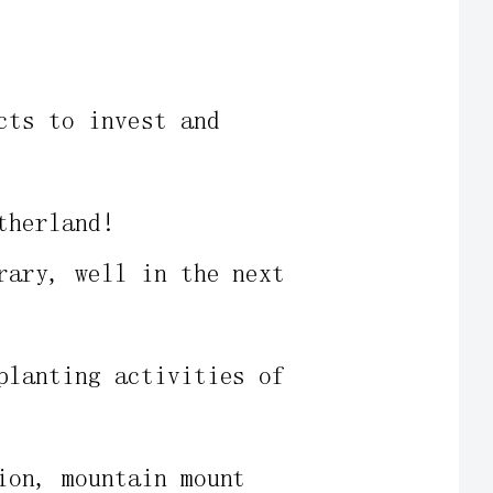
hecontemporary,wellinthenext
lsorytreeplantingactivitiesof