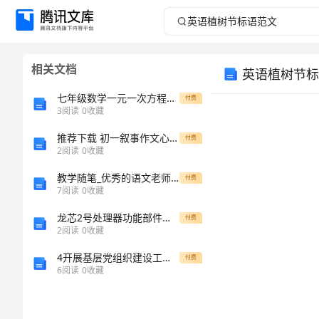
英
语
相关文档
英语植树节标
植
七年级数学一元一次方程解决问题练习及
付费
树
3
阅读
0
收藏
推荐下载 初一叙事作文心底最曾经
节
付费
2
阅读
0
收藏
标
教学随笔_优秀的语文老师教学随笔范文
付费
7
阅读
0
收藏
语
龙芯2号处理器功能部件设计&#46;doc
付费
2
阅读
0
收藏
范
4开展基层党组织建设工作自查报告
付费
文
6
阅读
0
收藏
英