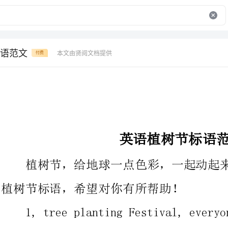
语范文
本文由贤阅文档提供
付费
英语植树节标语范文
植树节，给地球一点色彩，一起动起来哦！下面是收集的英语
植树节标语，希望对你有所帮助！
1,treeplantingFest
agreen,buildabeautifulhome!
2,maketheearthyounger
3,encouragevarioussocialsubjectstoinvestand