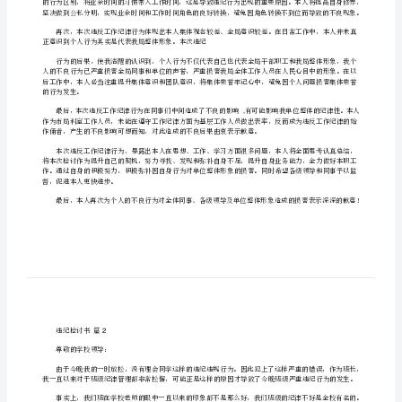
选
尊敬的各位领导各位同事：对不起！
多
,,
篇）
[修
改
版]
第
一
篇：
【精
华】