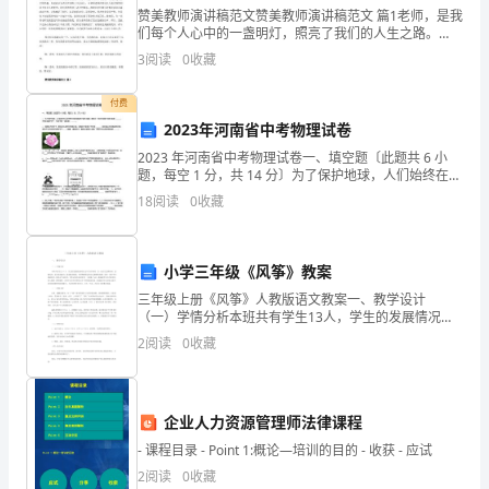
来
赞美教师演讲稿范文赞美教师演讲稿范文 篇1老师，是我
们每个人心中的一盏明灯，照亮了我们的人生之路。
好
她，就是我的语文老师——周老师。周老师是个尽责尽
3
阅读
0
收藏
职的好老师，她不但语文教得好，并且和蔼可亲，深受
为学校争光。
好
我的喜
付费
地
2023年河南省中考物理试卷
报给学校一个大好未来，为学校的下一届招生
检
2023 年河南省中考物理试卷一、填空题〔此题共 6 小
题，每空 1 分，共 14 分〕为了保护地球，人们始终在从
检讨人：
自然界中寻求清洁的“绿色”能源，请举出一种你生疏的
讨，
18
阅读
0
收藏
“绿色”能源： ， 并写出其在生产、
时间：
在
违纪检讨书篇
小学三年级《风筝》教案
3
写
三年级上册《风筝》人教版语文教案一、教学设计
检
尊敬的老师：
***
（一）学情分析本班共有学生13人，学生的发展情况和
智力水平各不相同。有一些学生思维活跃，基础扎实，
2
阅读
0
收藏
讨
语言表达能力、阅读能力较强，对事物的看法有自己独
您好
!
特的见解。
书
企业人力资源管理师法律课程
的决定，私自带饭到宿舍。
的
- 课程目录 - Point 1:概论—培训的目的 - 收获 - 应试
时
2
阅读
0
收藏
绝及保证不再犯的决心。