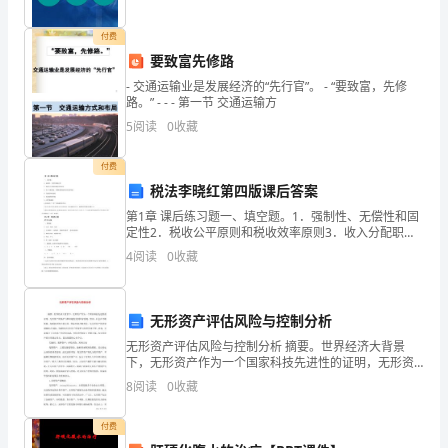
候
付费
态
要致富先修路
度
- 交通运输业是发展经济的“先行官”。 - “要致富，先修
纪校规的行为进行了认真的反思和深刻的自剖。
路。” - - - 第一节 交通运输方
要
5
阅读
0
收藏
认
误有以下几点结果汇报如下：
付费
真。
税法李晓红第四版课后答案
第1章 课后练习题一、填空题。1．强制性、无偿性和固
其
定性2．税收公平原则和税收效率原则3．收入分配职
能、资源配置职能和反映监督职能4．直接税和间接税
实
4
阅读
0
收藏
5．价内税和价外税二、思考探索题 1.从税收的“三
很
无形资产评估风险与控制分析
多
无形资产评估风险与控制分析 摘要。世界经济大背景
朋
下，无形资产作为一个国家科技先进性的证明，无形资
产的保护与维权越发受到国家重视。然而，社会在不断
8
阅读
0
收藏
发展，高新技术的日新月异，国际形势不断变化，为无
友
形
付费
都