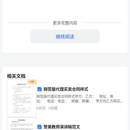
作
出
现
更多完整内容
过
继续阅读
错
违纪检讨书篇
2
以
尊敬的学校领导：
后，
需
相关文档
要
付费
网签版代理买卖合同样式
写
网签版代理买卖合同样式甲方：乙方： 地址：地
懊悔，为此我坚决要做检讨
!
检
址： 电话：电话： 邮编：邮编： 甲方向乙方购买__
财务软件产品，双方在平等互利的基础上，通过友好协
6
阅读
0
收藏
商达成协议： 一、合同内容和合同费用
讨
书
赞美教师演讲稿范文