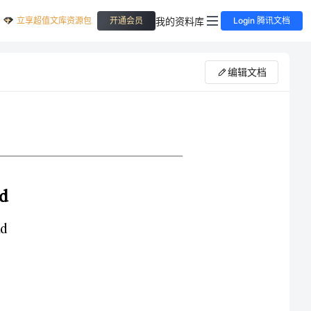
立享超值文库资源包
我的资料库
开通会员
Login 腾讯文档
编辑文档