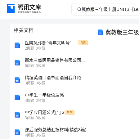
冀
教
相关文档
冀教版三年级上册
版
医院急诊部“青年文明号”创建成功，提高员工素质，共建和谐医疗服务团队
付费
三
2
阅读
0
收藏
衡水三盛医用品销售有限公司介绍企业发展分析报告
年
0
阅读
0
收藏
级
精编英语口语书面语自我介绍
教学内容
3
阅读
0
收藏
上
教学目标：
小学生一年级读后感
4
阅读
0
收藏
册
中学应用题公式[1] 2
付费
UNIT3《Lesson18
3
阅读
0
收藏
教学重点：
课后服务总结汇报材料(精选8篇)
Hot
4
阅读
0
收藏