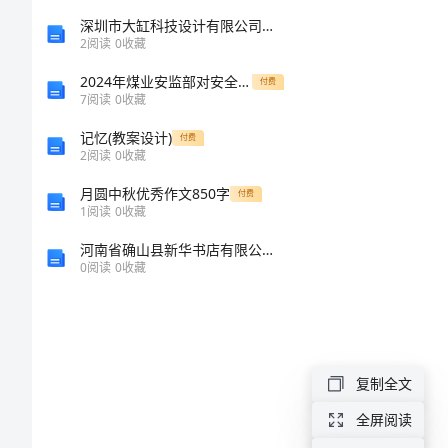
Cold》
深圳市大缸科技设计有限公司介绍企业发展分析报告
教学难点：
2
阅读
0
收藏
Lesson18
2024年煤业安监部对安全员管理考核细则
付费
教学准备：
Hot
7
阅读
0
收藏
教学过程
Cold
记忆(教案设计)
付费
1
．师生问候
2
阅读
0
收藏
教
2
．热身活动
月圆中秋优秀作文850字
付费
学
1
阅读
0
收藏
内
3
．新授
河南省确山县新华书店有限公司任店门市部介绍企业发展分析报告
0
阅读
0
收藏
容：
小
师：
生：
学
英
复制全文
(1)
语
全屏阅读
a
老师示范读