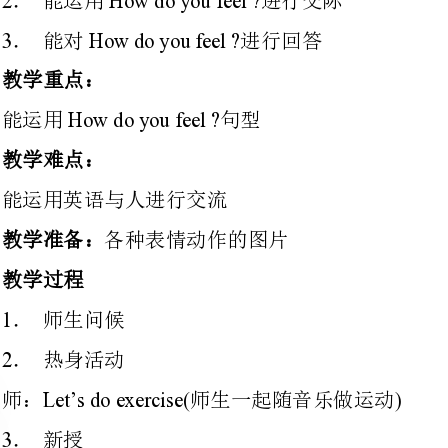
能运用英语与人进行交流
各种表情动作的图片
师：师生一起随音乐做运动
Let’sdoexercise()
在热身活动中引出新单词
aHotCold
OH,nowIfeelveryhot.Hot.Let’sstopok?
Areyouhot?(hot)Cold
师：（做出热的表情）问：念慢（以类似的方法引出）
教学生单词