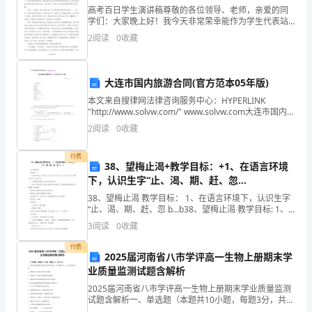
加
高考百日学生演讲稿尊敬的各位领导、老师，亲爱的同
学们：大家晚上好！我今天非常荣幸能作为学生代表站
强
在这里发言。首先请允许我代表高三全体同学对提供给
2
阅读
0
收藏
我们学习机会的____学校，对辛勤教导我们的领导、老师
法
由
制
大连市国内旅游合同(官方范本05年版)
宣
本文来自搜律网法律咨询服务中心：HYPERLINK
"http://www.solvw.com/" www.solvw.com大连市国内旅
游合同（官方范本05年版）合同编号：___________
传
2
阅读
0
收藏
教
付费
38、望梅止渴+教学目标：+1、在语言环境
育，
下，认识生字“止、渴、期、赶、忽
+b&#46;&#46;&#46;b
传
38、望梅止渴 教学目标： 1、在语言环境下，认识生字
“止、渴、期、赶、忽 b...b38、望梅止渴 教学目标: 1、
在语言环境下，认识生字“止、渴、期、赶、忽、灵、
播
3
阅读
0
收藏
朝、精、神”;积累词语8个。认识示
法
付费
2025届河南省八市学评高一生物上册期末学
律
业质量监测试题含解析
2025届河南省八市学评高一生物上册期末学业质量监测
知
试题含解析一、单选题（本题共10小题，每题3分，共
30分）1、细胞自噬是细胞组分降解与再利用的过程，并