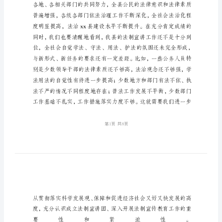
立
暨
培
训
会
上
的
致
辞
副