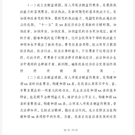
县
长
在
法
制
宣
讲
团
成
立
暨
培