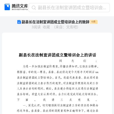
副
副县长在法制宣讲团成立暨培训会上的致辞
县
副县长在法制宣讲团成立暨培训会上的致辞
付费
长
3
阅读
收藏
（
来自
：
文库吧
）
在
法
制
宣
讲
团
成