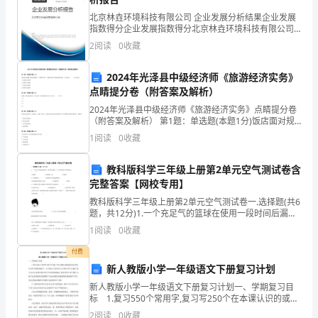
自
北京林垚环境科技有限公司 企业发展分析结果企业发展
指数得分企业发展指数得分北京林垚环境科技有限公司
行
综合得分说明：企业发展指数根据企业规模、企业创
2
阅读
0
收藏
新、企业风险、企业活力四个维度对企业发展情况进行
评价。
车
2024年光泽县中级经济师《旅游经济实务》
小
点睛提分卷（附答案及解析）
2024年光泽县中级经济师《旅游经济实务》点睛提分卷
学
（附答案及解析） 第1题：单选题(本题1分)饭店面对规
模与影响范围很小、传播性不强、不触及其核心利益的
四
1
阅读
0
收藏
舆情危机，可以采取（ ）应对危机。A.积
年
教科版科学三年级上册第2单元空气测试卷含
完整答案【网校专用】
级
教科版科学三年级上册第2单元空气测试卷一.选择题(共6
优
题，共12分)1.一个充足气的篮球在使用一段时间后漏气
了，这时的质量与原来相比，（ ）。A.变重了 B.和原来
1
阅读
0
收藏
一样
秀
付费
作
新人教版小学一年级语文下册复习计划
所以，我要自己做饭。
文
新人教版小学一年级语文下册复习计划一、学期复习目
标 1.复习550个常用字,复习写250个在本课认识的或以
前已经认识且在本课重现的字。认识的字,只要求认识,在
5
2
阅读
0
收藏