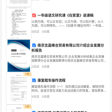
课文中认识,搬个地方还认识;知道在新认
篇
四
一年级语文研究课《在家里》说课稿
以铜为镜，可以正衣冠；以古为镜，可以知兴替；以人
年
为镜，可以明得失。——《旧唐书·魏征列传》一年级语
文研究课《在家里》说课稿第 1 篇：一年级语文研究课
8
阅读
0
收藏
级
《在家里》说课稿一、说教材本课是识字（一）的第三
课
作
南京志嘉峰合贸易有限公司介绍企业发展分
文,
析报告
南京志嘉峰合贸易有限公司 企业发展分析结果企业发展
我
指数得分企业发展指数得分南京志嘉峰合贸易有限公司
综合得分说明：企业发展指数根据企业规模、企业创
2
阅读
0
收藏
学
新、企业风险、企业活力四个维度对企业发展情况进行
评价。
付费
会
康复踏车操作流程
了
康复踏车操作流程（一） 目的通过运动康复，缩短住院
时间，促进日常生活能力及运动能力的恢复，增加患者
骑
自信心，减 轻精神心理症状，避免不必要卧床带来的不
9
阅读
0
收藏
利影响（运动耐量减退、低血容量、血栓栓塞并 发
自
症）。
付费