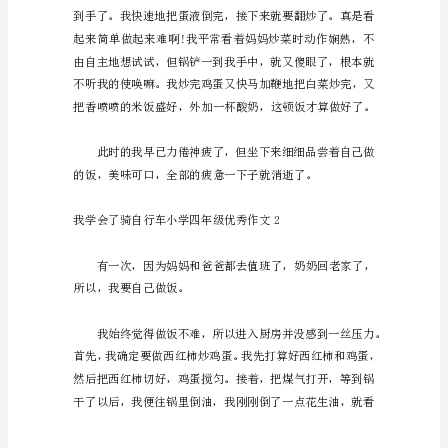
篇
四
年
级
作
文，
我
奋又惊慌。
学
会