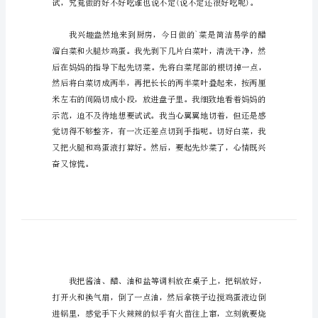
小
学
四
年
级
优
秀
作
文
5