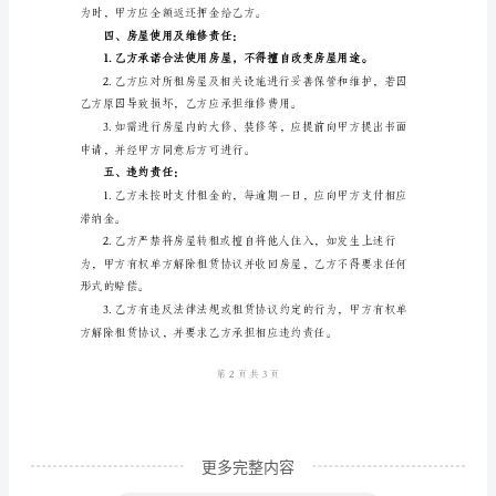
【标
一、房屋基本信息：
题】
2024
年
学
生
考
二、租赁期限：
研
租
房
协
议
书
更多完整内容