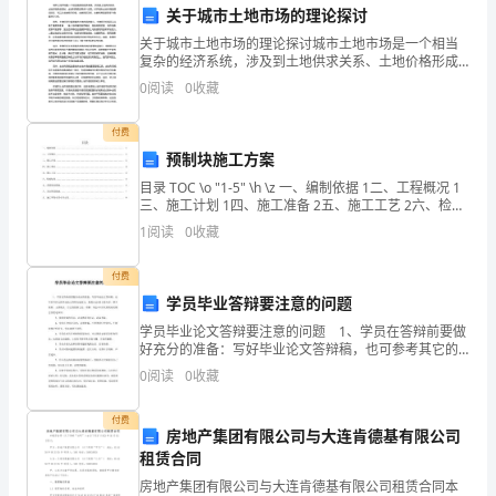
关于城市土地市场的理论探讨
位：
关于城市土地市场的理论探讨城市土地市场是一个相当
__________________
复杂的经济系统，涉及到土地供求关系、土地价格形成
机制、土地利用规划等多个方面。对于城市土地市场的
0
阅读
0
收藏
联
理论探讨，可以从土地经济价值、土地供求关系、土地
利用规划
系
付费
预制块施工方案
方
申请，并经甲方同意后方可进行。
目录 TOC \o "1-5" \h \z 一、编制依据 1二、工程概况 1
三、施工计划 1四、施工准备 2五、施工工艺 2六、检验
式：
五、违约责任：
标准 5七、质量保证措施 5八、安全保证措施 7九、
1
阅读
0
收藏
__________________
付费
住
滞纳金。
学员毕业答辩要注意的问题
所
学员毕业论文答辩要注意的问题 1、学员在答辩前要做
好充分的准备：写好毕业论文答辩稿，也可参考其它的
地：
毕业论文答辩自述范文，熟悉自己*的主要内容，基本框
0
阅读
0
收藏
架，主要观点，自己的创新之处，理解、领会*中涉及到
__
付费
形式的赔偿。
2024
房地产集团有限公司与大连肯德基有限公司
租赁合同
年
学
房地产集团有限公司与大连肯德基有限公司租赁合同本