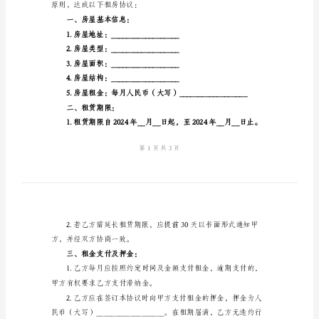
书
甲方（出租方）：
2024
年
联系方式：___
学
住所地：____
生
乙方（承租方）：
考
研
联系方式：___
租
住所地：____
房
协
议
原则，达成以下租房协议：
书