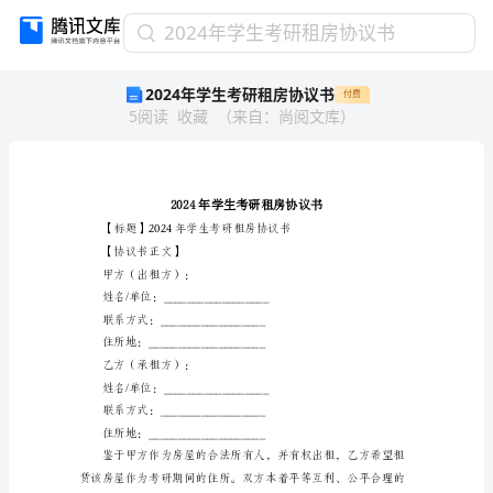
2024
2024年学生考研租房协议书
年
2024年学生考研租房协议书
付费
学
5
阅读
收藏
（
来自
：
尚阅文库
）
生
考
研
租
房
协
议
【协议书正文】