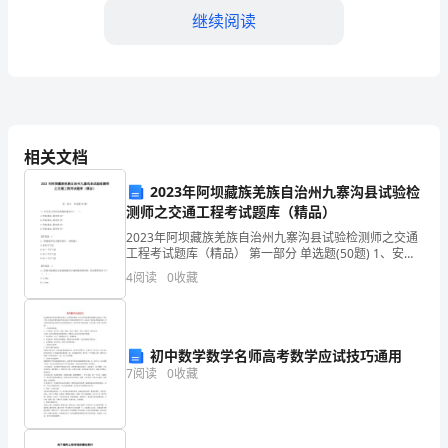
【协
继续阅读
议
书
正
方，并经双方协商一致。
文】
相关文档
三、租金支付及押金：
甲
2023年阿坝藏族羌族自治州九寨沟县试验检
测师之交通工程考试题库（精品）
方
2023年阿坝藏族羌族自治州九寨沟县试验检测师之交通
（出
甲方有权要求乙方支付滞纳金。
工程考试题库（精品） 第一部分 单选题(50题) 1、安全
色与对比色的相间条纹为（ ）。A.等宽条纹,斜率约
4
阅读
0
收藏
30°B.等宽条纹,斜率约36
租
方）：
初中数学数学名师高考数学应试技巧通用
姓
为时，甲方应全额返
7
阅读
0
收藏
名/
四、房屋使用及维修责任：
单