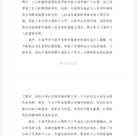
考
范
展的未来。
本
2024
年
悲
惨
世
界
读
后
感