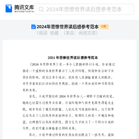
2024
2024年悲惨世界读后感参考范本
年
2024年悲惨世界读后感参考范本
付费
悲
1
阅读
收藏
（
来自
：
尚阅文库
）
惨
世
界
读
后
感
参