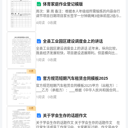
机会发展和追求幸福。
过
体育家庭作业登记模版
描
周次：第 周 备注：根据本人年级组所需锻炼的内容自行
调节项目日期项目家长签字一分钟跳绳3组体前屈2组/30
秒蛙跳2组/30次一分钟仰卧起坐2组自选项目星期一星期
述
4
阅读
0
收藏
二星期三星期四星期五星期六星期天周次
一
个
全县工业园区建设调度会上的讲话
全县工业园区建设调度会上的讲话 近年来，纵向比较，
虚
我县经济发展较快，项目建设进展顺利。但是横向比
较，在建项目、储备项目，尤其是大项目少。发展经济
1
阅读
0
收藏
构
主要靠抓项目，抓好项目最重要的渠道就是搭建工业区
平
的
付费
我们用行动去拯救我们的未来！
官方规范短期汽车租赁合同模板2025
未
官方规范短期汽车租赁合同模板2025甲方（出租方）：
____乙方（承租方）：____根据《中华人民共和国合同
来
法》及相关法律法规的规定，甲乙双方在平等、自愿、
1
阅读
0
收藏
公平、诚实信用的原则基础上，就甲方将其车辆出
世
付费
界
关于学会生存的话题作文
揭
关于学会生存的话题作文 关于学会生存的话题作文 在
日常生活或是工作学习中，大家都写过吧，作文是由文