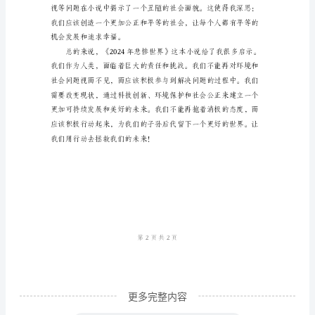
参
考
范
本
人欲望和私利。
《2024
年
悲
惨
世
界》
是
一
更多完整内容