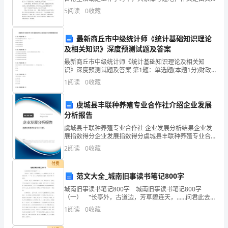
示
字组成，经过人的思想考虑，通过语言组织来表达一个
5
阅读
0
收藏
主题意义的文体。那么你有了解过作文吗？下面是精心
了
的
最新商丘市中级统计师《统计基础知识理论
人
及相关知识》深度预测试题及答案
类
最新商丘市中级统计师《统计基础知识理论及相关知
识》深度预测试题及答案 第1题：单选题(本题1分)财政
对
资源配置职能范围的大小，决定于（ ）。A.财政收入的
1
阅读
0
收藏
多少B.财政支出的多少C.政府的职能范围D.政
环
虞城县丰联种养殖专业合作社介绍企业发展
境、
分析报告
虞城县丰联种养殖专业合作社 企业发展分析结果企业发
科
展指数得分企业发展指数得分虞城县丰联种养殖专业合
作社综合得分说明：企业发展指数根据企业规模、企业
技
2
阅读
0
收藏
创新、企业风险、企业活力四个维度对企业发展情况进
行评
和
付费
范文大全_城南旧事读书笔记800字
社
城南旧事读书笔记800字 城南旧事读书笔记800字
（一） "长亭外，古道边，芳草碧连天，……问君此去
会
几时来，来时莫徘徊。……"这一首让人回忆离别的歌谣
1
阅读
0
收藏
在《城南旧事》中浮现。 寒假里，我读了《
的