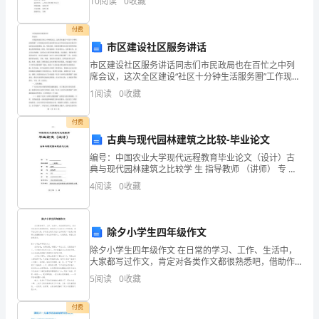
10
阅读
0
收藏
：
者、
付费
教
市区建设社区服务讲话
育
市区建设社区服务讲话同志们市民政局也在百忙之中列
席会议，这次全区建设“社区十分钟生活服务圈”工作现场
母般的胸怀去关心照顾每一位学生。
会是经区政府研究决定召开的市民政局对我召开这次会
者
1
阅读
0
收藏
议高度重视。此，代表区委、区政府向翟局长及各位领
导的
和
付费
引
古典与现代园林建筑之比较-毕业论文
编号：中国农业大学现代远程教育毕业论文（设计）古
导
典与现代园林建筑之比较学 生 指导教师 （讲师） 专 业
园林 层
4
阅读
0
收藏
者，
同
除夕小学生四年级作文
时
除夕小学生四年级作文 在日常的学习、工作、生活中，
大家都写过作文，肯定对各类作文都很熟悉吧，借助作
也
文可以宣泄心中的情感，调节自己的心情。你所见过的
5
阅读
0
收藏
作文是什么样的呢？下面是小编帮大家整理的除夕小学
是
付费
学
感召力。