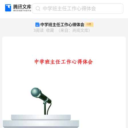
中
中学班主任工作心得体会
学
中学班主任工作心得体会
付费
班
3
阅读
收藏
（
来自
：
尚阅文库
）
主
任
工
作
心
得
体