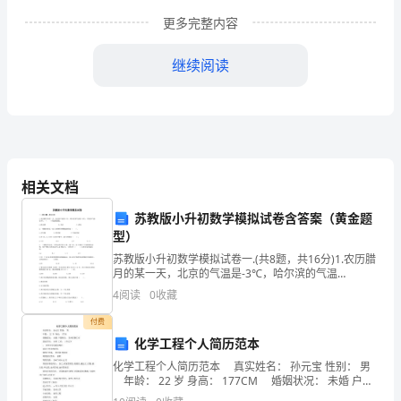
层
更多完整内容
单
继续阅读
位，
班
主
任
相关文档
是
苏教版小升初数学模拟试卷含答案（黄金题
班
型）
苏教版小升初数学模拟试卷一.(共8题，共16分)1.农历腊
集
月的某一天，北京的气温是-3℃，哈尔滨的气温
是-10℃，青岛的气温是0℃，（ ）的温度最低。A.哈尔
体
4
阅读
0
收藏
滨 B.北京
的
付费
化学工程个人简历范本
组
化学工程个人简历范本 真实姓名： 孙元宝 性别： 男
年龄： 22 岁 身高： 177CM 婚姻状况： 未婚 户籍
织
所在： 贵州省铜仁市 最高学历： 本科 工作： 1年以下