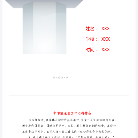
会
中
学
班
主
任
工
作
心
得
体
会