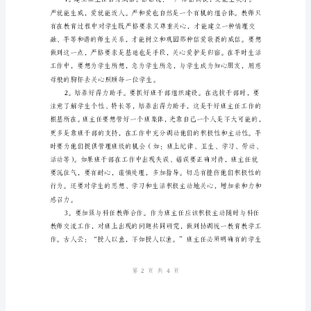
大
家
都
知
道，
班
集
体
是
学
校
第页共页
的
14
基