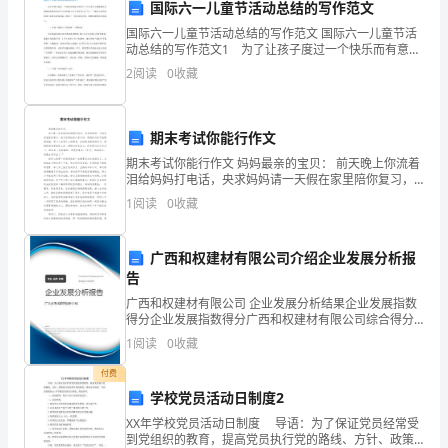
国际六一儿童节活动总结的写作范文
生、
国际六一儿童节活动总结的写作范文 国际六一儿童节活
动总结的写作范文1 为了让孩子度过一个快乐而有意义
家
的节日，江门市人力资源和社会保障局妇委会结合江门
2
阅读
0
收藏
市妇联《关于庆祝20_年“六一”国际儿童节的通知》
长、
科
期末考试你能行作文
期末考试你能行作文 妈妈最亲的宝贝： 前天晚上你流着
任
泪给妈妈打电话，央求妈妈请一天假在家里陪你复习，
因为你害怕语文考不好。妈妈告诉你不能随便请假，每
教
1
阅读
0
收藏
个人有每个人的职责，你的职责是好好学习
师
广西和权建材有限公司介绍企业发展分析报
之
告
广西和权建材有限公司 企业发展分析结果企业发展指数
间
得分企业发展指数得分广西和权建材有限公司综合得分
说明：企业发展指数根据企业规模、企业创新、企业风
的
1
阅读
0
收藏
险、企业活力四个维度对企业发展情况进行评价。该企
业的
纽
付费
学校党员活动日制度2
带，
XX年学校党员活动日制度 导语：为了保证党员经常受
到党组织的教育，提高党员执行党的路线、方针、政策