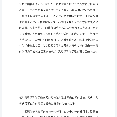
做
专
业
的
教
去思考的真切的问题。
师
心
得
体
会
做
专