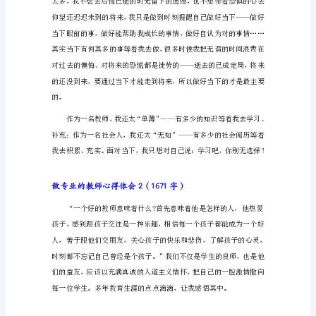
业
的
教
师
心
得
体
会
1（896
字）
这
个
月