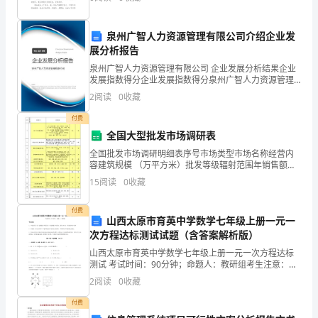
演讲稿，在写之前，可以先参考范文，下面是小编整理
初
的班
泉州广智人力资源管理有限公司介绍企业发
拿
展分析报告
到
泉州广智人力资源管理有限公司 企业发展分析结果企业
发展指数得分企业发展指数得分泉州广智人力资源管理
这
有限公司综合得分说明：企业发展指数根据企业规模、
2
阅读
0
收藏
企业创新、企业风险、企业活力四个维度对企业发展情
本
况进
付费
全国大型批发市场调研表
书
全国批发市场调研明细表序号市场类型市场名称经营内
时，
容建筑规模 （万平方米）批发等级辐射范围年销售额
（亿元）年租金收益
15
阅读
0
收藏
感
觉
付费
山西太原市育英中学数学七年级上册一元一
次方程达标测试试题（含答案解析版）
又
山西太原市育英中学数学七年级上册一元一次方程达标
是
测试 考试时间：90分钟；命题人：教研组考生注意：
1、本卷分第I卷（选择题）和第Ⅱ卷（非选择题）两部
2
阅读
0
收藏
一
分，满分100分，考试时间90分钟2、答卷前，考生务
付费
本