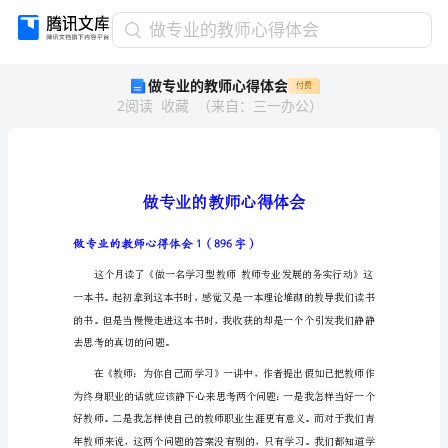
做
做专业的教师心得体会
专
做专业的教师心得体会
付费
业
2
阅读
收藏
（
来自
：
三一办公
）
的
教
师
心
得
体
会