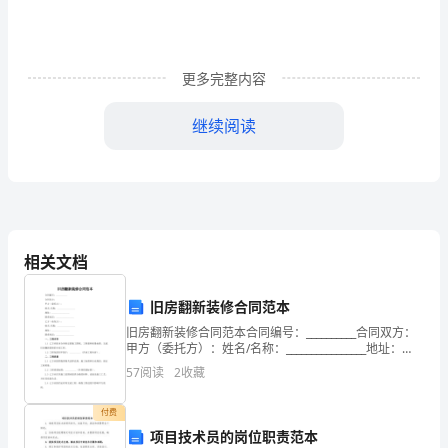
读
了
《做
更多完整内容
一
继续阅读
名
学
习
型
相关文档
教
旧房翻新装修合同范本
师
旧房翻新装修合同范本合同编号：__________合同双方：
甲方（委托方）：姓名/名称：________________地址：
教
________________联系电话：________________
57
阅读
2
收藏
师
付费
专
项目技术员的岗位职责范本