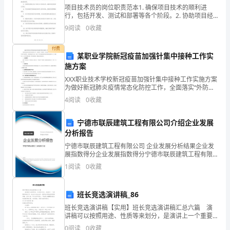
业
项目技术员的岗位职责范本1. 确保项目技术的顺利进
行，包括开发、测试和部署等各个阶段。2. 协助项目经
发
理制定项目计划和目标，并跟踪项目进展，确保项目按
9
阅读
0
收藏
时完成。3. 提供项目技术支持，解决项目中的技术问
展
付费
的。
某职业学院新冠疫苗加强针集中接种工作实
的
施方案
务
XXX职业技术学校新冠疫苗加强针集中接种工作实施方案
为做好新冠肺炎疫情常态化防控工作，全面落实“外防输
实
入，内防反弹”的防控策略, 进一步筑牢防疫屏障。为保障
4
阅读
0
收藏
我校学生安全、规范、有序实施新冠肺炎疫苗加强
行
宁德市联辰建筑工程有限公司介绍企业发展
动》
分析报告
宁德市联辰建筑工程有限公司 企业发展分析结果企业发
这
展指数得分企业发展指数得分宁德市联辰建筑工程有限
公司综合得分说明：企业发展指数根据企业规模、企业
一
1
阅读
0
收藏
创新、企业风险、企业活力四个维度对企业发展情况进
行评
本
班长竞选演讲稿_86
书。
班长竞选演讲稿【实用】班长竞选演讲稿汇总六篇 演
讲稿可以按照用途、性质等来划分，是演讲上一个重要
起
的准备工作。在当今社会生活中，很多地方都会使用到
0
阅读
0
收藏