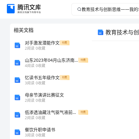
教
育
相关文档
教育技术与创
技
对手激发潜能作文
付费
术
2
阅读
0
收藏
山东2023年04月山东济南市公务员考试(8日上午)国家公务员考试考试大纲历年真题笔试参考题库答案解析
与
付费
4
阅读
0
收藏
创
忆读书五年级作文
付费
3
阅读
0
收藏
新
母亲节演讲比赛征文
2
阅读
0
收藏
思
低渗透油藏注气驱气液前缘运移规律研究进展
付费
维
2
阅读
0
收藏
餐饮升职申请书
——
3
阅读
0
收藏