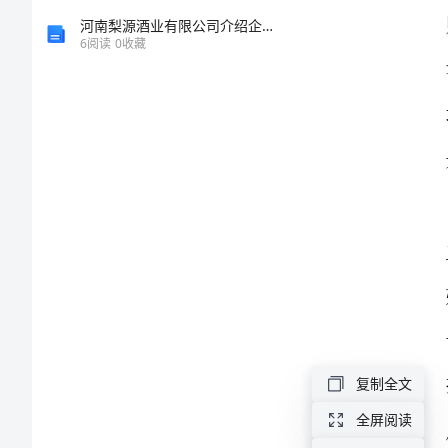
我
河南梨源酒业有限公司介绍企业发展分析报告
6
阅读
0
收藏
的
年
度
教
师
校
本
复制全文
培
全屏阅读
训