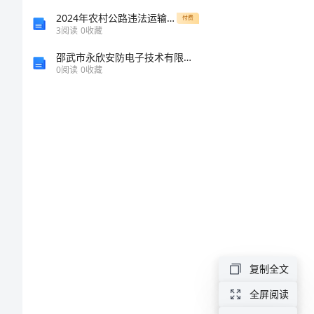
文
2024年农村公路违法运输措施方案
付费
3
阅读
0
收藏
大
邵武市永欣安防电子技术有限公司介绍企业发展分析报告
0
阅读
0
收藏
全
我
的
人
生
优
秀
作
复制全文
文
全屏阅读
_