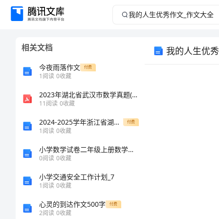
我
的
相关文档
我的人生优秀
人
今夜雨落作文
付费
生
1
阅读
0
收藏
2023年湖北省武汉市数学真题(原卷版)
优
11
阅读
0
收藏
秀
2024-2025学年浙江省湖州市吴兴区八年级物理第一学期期中学业水平测试试题（含答案）
付费
1
阅读
0
收藏
作
小学数学试卷二年级上册数学期末测试卷及参考答案（夺分金卷）
0
阅读
0
收藏
文
小学交通安全工作计划_7
_
1
阅读
0
收藏
心灵的到达作文500字
付费
作
2
阅读
0
收藏