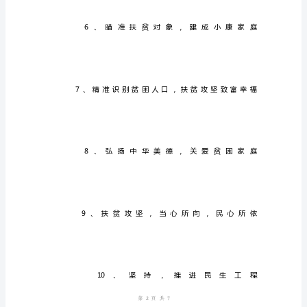
扶
贫
日
工
作
宣
传
1、
全
面
落
第页共
实
页
到