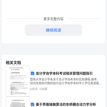
户
帮
更多完整内容
扶
继续阅读
政
策，
加
快
相关文档
贫
困
会计学自学本科考试相关管理问题指引
暨南大学会计学系关于会计学自考本科实践课程 报考、
群
培训及相关问题的指引会计学自学本科学士学位英语报
考、自考课程毕业认定、成绩查询等 问题指引一、会计
6
阅读
0
收藏
众
学自考本科学士学位英语考试报考、申请学士学位
致
基于界面接触算法的车桥耦合动力学分析