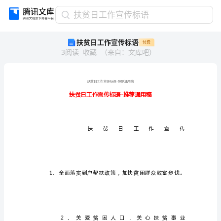
扶
扶贫日工作宣传标语
贫
扶贫日工作宣传标语
付费
日
3
阅读
收藏
（
来自
：
文库吧
）
工
作
宣
传
标
语
扶