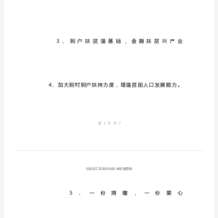
贫
日
工
作
宣
传
标
语-
推
荐
通
用
稿