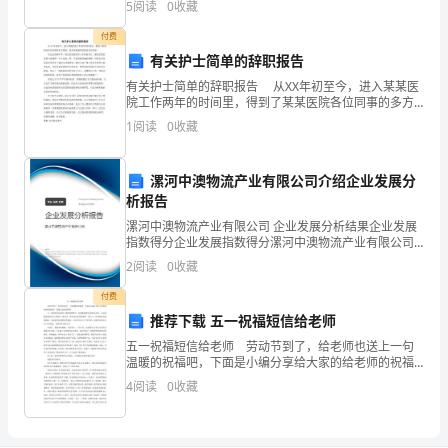
贫
5
阅读
0
收藏
准考证号等信息。 3、请仔细阅读各种题目的回
事
付费
有关护士简单的辞职报告
业
有关护士简单的辞职报告 从XX年初至今，进入某某医
院工作两年的时间里，得到了某某医院各位同事的多方
3、
帮助，我非常感谢某某医院各位同事。 在过去的两年
1
阅读
0
收藏
里，我在某某医院里工作的很开心，感觉某某医院的
到
户
漯河中澳物流产业有限公司介绍企业发展分
析报告
第页共
扶
页
漯河中澳物流产业有限公司 企业发展分析结果企业发展
指数得分企业发展指数得分漯河中澳物流产业有限公司
贫
综合得分说明：企业发展指数根据企业规模、企业创
2
阅读
0
收藏
新、企业风险、企业活力四个维度对企业发展情况进行
强
评价。
付费
基
推荐下载 五一祝福短信给老师
五一祝福短信给老师 劳动节到了，给老师也送上一句
础，
温暖的祝福吧，下面是小编分享给大家的给老师的祝福
语，赶紧去发给老师吧。 五一祝福短信给老师1愿欢快
4
阅读
0
收藏
金
的歌声，时刻萦绕着您;愿欢乐年华，永远伴随您祝您
融