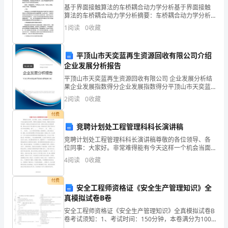
富
基于界面接触算法的车桥耦合动力学分析基于界面接触
算法的车桥耦合动力学分析摘要：车桥耦合动力学分析
步
是研究汽车行驶过程中车身和车桥之间相互作用及其对
1
阅读
0
收藏
车辆运动稳定性的影响的重要课题。本文基于界面接触
伐。
算法，从
2、
平顶山市天奕蓝再生资源回收有限公司介绍
企业发展分析报告
关
平顶山市天奕蓝再生资源回收有限公司 企业发展分析结
果企业发展指数得分企业发展指数得分平顶山市天奕蓝
爱
再生资源回收有限公司综合得分说明：企业发展指数根
2
阅读
0
收藏
据企业规模、企业创新、企业风险、企业活力四个维度
贫
对企
付费
困
竞聘计划处工程管理科科长演讲稿
竞聘计划处工程管理科科长演讲稿尊敬的各位领导、各
人
位同事：大家好。非常难得能有今天这样一个机会当面
向各位领导、同事们汇报我的工作设想，并接受大家的
口，
4
阅读
0
收藏
点评和指导，感谢大家对我的信任和支持。竞聘上岗是
企业发展
关
付费
安全工程师资格证《安全生产管理知识》全
心
真模拟试卷B卷
安全工程师资格证《安全生产管理知识》全真模拟试卷B
扶
卷考试须知：1、考试时间：150分钟，本卷满分为100
分。 2、请首先按要求在试卷的指定位置填写您的姓名、