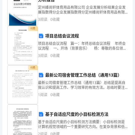
级
定州峰尚轩体育用品有限公司 企业发展分析结果企业发
及切身利益。
展指数得分企业发展指数得分定州峰尚轩体育用品有限
公司综合得分说明：企业发展指数根据企业规模、企业
公
3
阅读
0
收藏
创新、企业风险、企业活力四个维度对企业发展情况进
行评
路
付费
项目总结会议流程
某
项目总结会议流程 篇一：年终总结会议流程 年终会
议流程 一、开场（背景音乐） 杨：尊敬的各位领
某
导。 汪：亲爱的同事们。 杨：大家。 合：下午
3
阅读
0
收藏
好！（敬礼） 杨：我
段
付费
沿
最新公司宿舍管理工作总结（通用13篇）
某某综合协调办二〇一一年七月一日
线
最新公司宿舍管理工作总结（通用13篇）总结是提高自
我认识和提高工作、学习效率的有效方法。总结时要注
第二篇：受灾情况报告
受
意全面性，不只局限于某一方面，要全面概括和总结。
1
阅读
0
收藏
请大家注意，这些总结范文仅供参考，不可直接照搬。
公司宿
灾
村民受灾情况报告
情
基于自适应尺度的小目标检测方法
尊敬的招商局领导：
基于自适应尺度的小目标检测方法摘要：小目标检测是
况
计算机视觉领域的一个重要研究方向。在复杂背景和低
2012717
分辨率条件下，小目标容易被忽略或误检，因此如何有
2
阅读
0
收藏