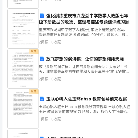
的
效地检测小目标成为一个具有挑战性的问题。本文提出
了一种基
报
强化训练重庆市兴龙湖中学数学人教版七年
告
级下册数据的收集、整理与描述专题测评练习题
620
重庆市兴龙湖中学数学人教版七年级下册数据的收集、
市
整理与描述专题测评 考试时间：90分钟；命题人：教研
组考生注意：1、本卷分第I卷（选择题）和第Ⅱ卷（非选
综
2
阅读
0
收藏
择题）两部分，满分100分，考试时间90分钟2、
付费
合
放飞梦想的演讲稿：让你的梦想翱翔天际
办：
放飞梦想的演讲稿：让你的梦想翱翔天际：大家好！今
天，我非常荣幸能够在这里和大家分享关于“放飞梦想”的
近
话题。梦想，是每个人都有的追求。无论是小学生，还
2
阅读
0
收藏
是大学生；无论是刚入职场的新人，还是经验丰富的老
日，
手，
付费
受
玉联心帆入驻玉环nbsp 教育领导前来视察
低
玉联心帆入驻玉环nbsp 教育领导前来视察 玉联心帆入驻
玉环 教育领导前来视察 7月6号，浙江师范大学“玉联心
帆”队入驻玉环仪式在玉环县福山小学举行。玉环县教育
空
1
阅读
0
收藏
局领导莅临入驻仪式，福山副校长做了重要讲
气