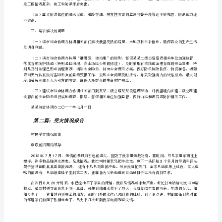
改
版]
第
旱地亩。
2.4
一
篇：
亩，水田亩。
11.65205.3
关
（三）林木受损情况
于
二
崇溪岔河两侧冲毁株杂木，株花椒。
2215
级
二、存在的困难和问题
公
路
某
某