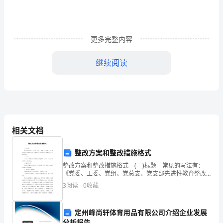
段
沿
更多完整内容
线
受
继续阅读
灾
情
况
相关文档
的
报
整改方案和整改措施格式
段工程情况复杂，施工和防汛矛盾突出。
告
整改方案和整改措施格式 (一)标题 常见的写法有：
《党委、工委、党组、党总支、党支部先进性教育整改
方案》、《保持共产党员先进性教育活动个人整改措
关
3
阅读
0
收藏
不够高。
施》。 (二)正文 正文部分是整改方案和整
于
三、请求解决的问题
定州峰尚轩体育用品有限公司介绍企业发展
二
分析报告