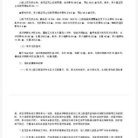
线
受
将截至目前的受灾情报告如下：
一、受灾基本情况
灾
情
况
（一）房屋受损情况
的
报
（二）土地受损情况
告
[修
上边坡垮塌造成
30-1-