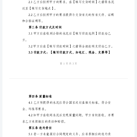
同
甲
方：
合同：
【填
第一条合同标的
写
甲
方
名
称、
住
所、
第二条交货时间和地点
联
系