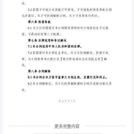
送至【填写交货地点】。
人、
电
和合格证明等。
话】
第三条付款方式及时间
乙
方：
方。
【填
写
乙
方
名
称、
住
更多完整内容