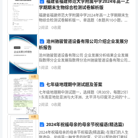
和
福建省福建师范大学附属中学2024年高一上
学期期末生物综合检测试卷解析版
国
第六条保密条款
福建省福建师范大学附属中学2024年高一上学期期末生
物综合检测试卷解析版一、单选题（本题共10小题，每
合
题3分，共30分）1、如图为用分光光度计测定叶片中两
2
阅读
0
收藏
类色素吸收不同波长光波的曲线图，请判定A和B分
同
密，不得向任何第三方披露。
沧州驰骏管道设备有限公司介绍企业发展分
法》
第七条法律适用和争议解决
析报告
及
沧州驰骏管道设备有限公司 企业发展分析结果企业发展
指数得分企业发展指数得分沧州驰骏管道设备有限公司
有
综合得分说明：企业发展指数根据企业规模、企业创
1
阅读
0
收藏
新、企业风险、企业活力四个维度对企业发展情况进行
评价。
关
付费
七年级地理期中测试题及答案
法
七年级地理期中测试题一，选择题（共30分，每题2分）
决。
律
1东南亚地处亚洲与大洋洲、太平洋与印度洋之间的“十
字路口”，扼守这个十字路口“咽喉”的是（ ）A．苏伊士
2
阅读
0
收藏
第八条合同解除
运河 B．土耳其海峡 C
规
付费
定，
2024年祝福母亲的母亲节祝福语(精选篇)
甲
2024年祝福母亲的母亲节祝福语(精选篇) 在我们的人生
旅途中，总结是一种宝贵的财富，它可以帮助我们更好