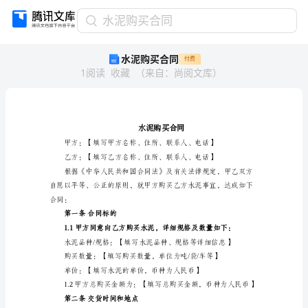
水
水泥购买合同
泥
水泥购买合同
付费
购
1
阅读
收藏
（
来自
：
尚阅文库
）
买
合
同
水
泥
购
买
合