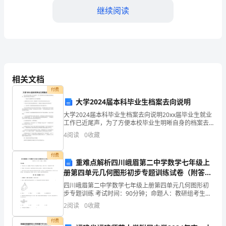
所、
继续阅读
联
系
第四条质量标准
人、
电
相关文档
话】
全、环保等要求。
付费
大学2024届本科毕业生档案去向说明
根
大学2024届本科毕业生档案去向说明20xx届毕业生就业
据
工作已近尾声，为了方便本校毕业生明晰自身的档案去
求乙方承担相应的责任和赔偿。
向，现将具体情况分类详述如下：一、毕业时已录取研
4
阅读
0
收藏
《中
究生分以下两种情况：1.录取单位为兰
第五条违约责任
华
付费
重难点解析四川峨眉第二中学数学七年级上
册第四单元几何图形初步专题训练试卷（附答案
人
详解）
四川峨眉第二中学数学七年级上册第四单元几何图形初
任。
民
步专题训练 考试时间：90分钟；命题人：教研组考生注
意：1、本卷分第I卷（选择题）和第Ⅱ卷（非选择题）两
2
阅读
0
收藏
共
部分，满分100分，考试时间90分钟2、答卷前，
付费