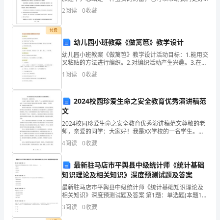
乙
地成长。为了写一篇完美的总结，我们要先梳理好思
任。
2
阅读
0
收藏
路，将重点进行归纳。在以下总结范文中，你或许
双
付费
方
幼儿园小班教案《做篱笆》教学设计
幼儿园小班教案《做篱笆》教学设计活动目标：1.能用交
自
叉粘贴的方法进行编织。2.对编织活动产生兴趣。3.在想
象创作过程中能用简单的材料装饰，体验成功的乐趣。4.
愿
1
阅读
0
收藏
感受篱笆的美感。活动准备：已画好小花的画纸
以
2024校园珍爱生命之安全教育优秀演讲稿范
平
文
2024校园珍爱生命之安全教育优秀演讲稿范文尊敬的老
等、
师，亲爱的同学：大家好！我是XX学校的一名学生。今
天，我非常荣幸有机会站在这里，与大家分享我对于校
公
4
阅读
0
收藏
园安全教育的思考。主题是：“珍爱生命，从校园安全教
正
最新驻马店市平舆县中级统计师《统计基础
知识理论及相关知识》深度预测试题及答案
的
最新驻马店市平舆县中级统计师《统计基础知识理论及
原
相关知识》深度预测试题及答案 第1题：单选题(本题1
分)若某种商品的消费量随着商品价格上升而增加，则该
3
阅读
0
收藏
则，
商品是（ ）。A.替代品B.互补品C.吉芬商品D