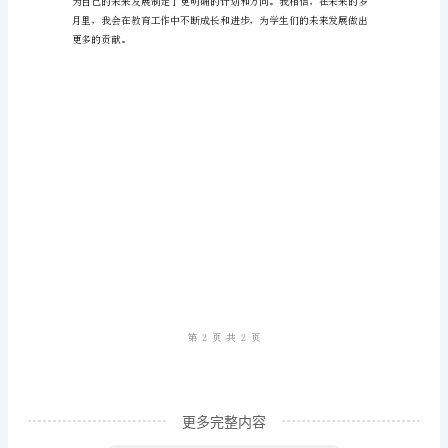
结
经
验，
推
动
发
好评。
展
——
我
的
半
年
更多完整内容
教