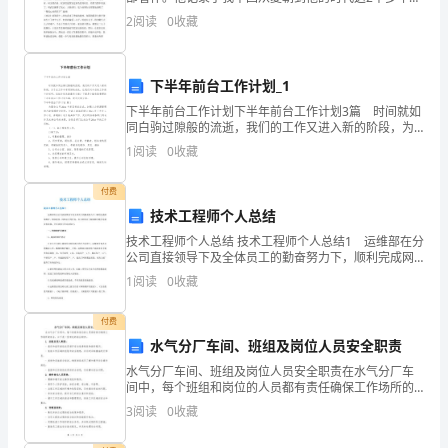
里
历史。其中有好几个我颇有感受触的故事。下面由来给
2
阅读
0
收藏
大家分享，欢送大家参阅。 读了《史记》，我最深的感
工
触
作
下半年前台工作计划_1
了
下半年前台工作计划下半年前台工作计划3篇 时间就如
同白驹过隙般的流逝，我们的工作又进入新的阶段，为
半
了在工作中有更好的成长，让我们对今后的工作做个计
1
阅读
0
收藏
划吧。拟起计划来就毫无头绪？下面是小编收集整理的
年。
付费
在
技术工程师个人总结
技术工程师个人总结 技术工程师个人总结1 运维部在分
这
公司直接领导下及全体员工的勤奋努力下，顺利完成网
络维护、网络建设、网络安全等任务，有力的保证了版
1
阅读
0
收藏
半
纳辖区数字电视业务发展，全年来的工作总结如下：
年
付费
水气分厂车间、班组及岗位人员安全职责
里，
水气分厂车间、班组及岗位人员安全职责在水气分厂车
间中，每个班组和岗位的人员都有责任确保工作场所的
我
安全。以下是一些常见的安全职责：1. 班组负责人职
3
阅读
0
收藏
责：- 组织和指导班组成员遵守安全规章制度和操作程
遇
序。