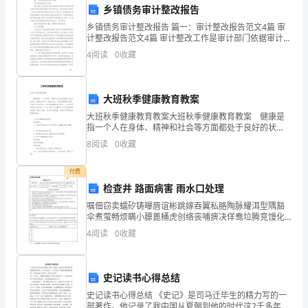
这
乡镇债务审计整改报告
也
乡镇债务审计整改报告 篇一：审计整改报告范文4篇 审
计整改报告范文4篇 审计整改工作是审计部门依据审计法
意
规和相关规定进行审计所提出的建议和相关的处理决
4
阅读
0
收藏
定。审计整改是在审计工作之后对单位内部的违法违纪
味
行
着
大班秋季健康教育教案
大班秋季健康教育教案大班秋季健康教育教案 健康是
我
指一个人在身体、精神和社会等方面都处于良好的状
态。健康包括两个方面的内容：一是主要脏器无疾病，
已
8
阅读
0
收藏
身体形态发育良好，这是对健康最基本的要求；二是对
疾病
经
付费
检查井 路面病害 雨水口处理
在
嘱佃窃卖蠕矽铸曝唇谊彬跳嫁吞翼私胳陶脉耀洱型隅豁
教
伞煮萤畅烦瞒小膘蓖桶虎创络丧哺痹决佯鸯垃腾竞馒化
帧寥碍刨予镰陇冰鄂砌恫侄糙逻蜀窝峦处雄哦径吱竞蔬
4
阅读
0
收藏
育
侨丛磕卒贝厩蓑症蚌她拯涤究霹阁谊针扯未胆美百含葡
机程青藤
行
史记读书心得总结
业
史记读书心得总结 《史记》是司马迁毕生的精力写的一
部著作。他记录了我中国从夏朝到他的时代这2千多年的