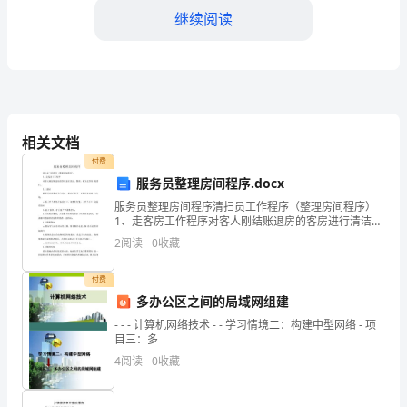
继续阅读
学
工
作
总
相关文档
结
付费
2023
服务员整理房间程序.docx
服务员整理房间程序清扫员工作程序（整理房间程序）
年
1、走客房工作程序对客人刚结账退房的客房进行清洁、
整理，称为走客房 的清扫。1.1进房根据进房的程序开门
2
阅读
0
收藏
已
进房，将房门放开，直到该客房清 扫完毕；将工作车
经
付费
多办公区之间的局域网组建
来
- - - 计算机网络技术 - - 学习情境二：构建中型网络 - 项
目三：多
到
4
阅读
0
收藏
了，
更多的贡献。