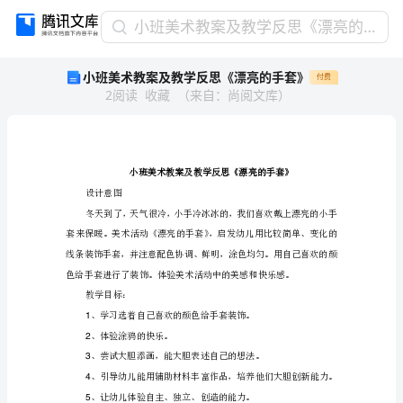
小
小班美术教案及教学反思《漂亮的手套》
班
小班美术教案及教学反思《漂亮的手套》
付费
美
2
阅读
收藏
（
来自
：
尚阅文库
）
术
教
案
及
教
学
设计意图
反