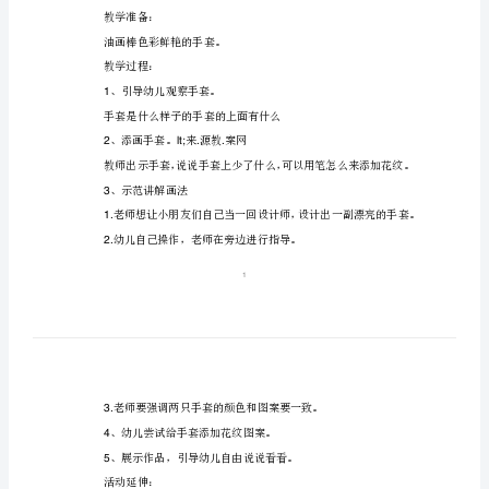
思
《漂
亮
教学目标：
的
1
手
、体验涂鸦的快乐。
2
套》
3
小
4
班
5
美
教学准备：
术
教
油画棒色彩鲜艳的手套。