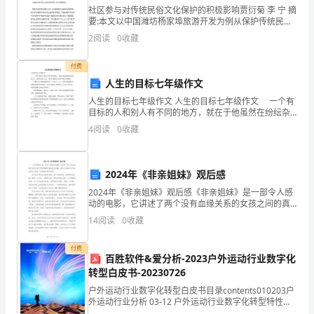
冷
3.
社区参与对传统民俗文化保护的积极影响贾衍菊 李 宁 摘
要:本文以中国潍坊杨家埠旅游开发为例从保护传统民俗
冰
文化的角度,探讨社区参与对传统民俗文化保护的积极影
2
阅读
0
收藏
响。社区参与可以使社区居民正确对待自己的文
冰
4.
付费
的，
人生的目标七年级作文
活动反思：
我
人生的目标七年级作文 人生的目标七年级作文 一个有
目标的人和别人有不同的地方，就在于他虽然在纷纭杂
乱之中，仍然不迷失方向。他可以操纵自己而不被别人
们
4
阅读
0
收藏
所操纵。 多数人在人潮汹涌的世间，白白挤了一生
喜
2024年《非亲姐妹》观后感
欢
2024年《非亲姐妹》观后感《非亲姐妹》是一部令人感
戴
动的电影，它讲述了两个没有血缘关系的女孩之间的真
挚友谊和成长故事。该片在2024年上映，给观众们带来
14
阅读
0
收藏
上
了深深的共鸣和思考。该片的主要角色是梅和丽莎，两
漂
付费
百胜软件&爱分析-2023户外运动行业数字化
转型白皮书-20230726
亮
户外运动行业数字化转型白皮书目录contents010203户
的
外运动行业分析 03-12 户外运动行业数字化转型特性与
理论 13-25 户外运动行业成功案例实践 26-29