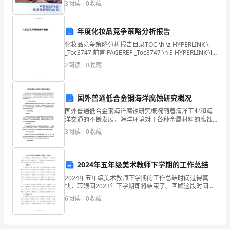
3
阅读
0
收藏
小
Chapter01户外运动
手
年度化妆品竞争策略分析报告
套
化妆品竞争策略分析报告目录TOC \h \z HYPERLINK \l
_Toc3747 前言 PAGEREF _Toc3747 \h 3 HYPERLINK \l
来
_Toc5603 一、人力资源
2
阅读
0
收藏
保
暖。
国外普通低合金钢海洋腐蚀研究概况
2
国外普通低合金钢海洋腐蚀研究概况随着海洋工业和海
美
洋交通的不断发展，海洋环境对于各种金属材料的腐蚀
性也逐渐增大，其中普通低合金钢的耐腐蚀性也成为研
术
3
阅读
0
收藏
究的热点。本论文就国外普通低合金钢海洋腐蚀研究进
行介绍和
活
2024年五年级美术教师下学期的工作总结
动
2024年五年级美术教师下学期的工作总结时间过得真
《漂
快，转眼间2023年下学期即将结束了。回顾这段时间的
工作，我不禁感慨万分。下面我将详细总结本学期的工
6
阅读
0
收藏
作情况，希望对未来的工作有所启迪和提升。一、教学
亮
工
的