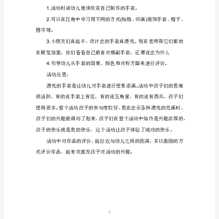
案
教学过程：
及
、引导幼儿观察手套。
1
教
学
、添画手套。来源教案网
2lt;..
反
思
《漂
、示范讲解画法
3
亮
1.
的
2.
手
套》
1
设