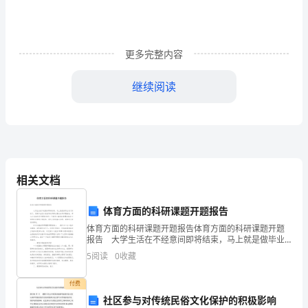
计
意
图
更多完整内容
冬
继续阅读
天
3.
到
、
4
了，
天
5
相关文档
气
活动延伸：
体育方面的科研课题开题报告
很
1.
体育方面的科研课题开题报告体育方面的科研课题开题
冷，
报告 大学生活在不经意间即将结束，马上就是做毕业
设计阶段了，而做毕业设计前指导老师都会要求先写开
5
阅读
0
收藏
题报告，那么应当如何写开题报告呢？下面是小编收集
小
整
围巾等。
付费
手
社区参与对传统民俗文化保护的积极影响