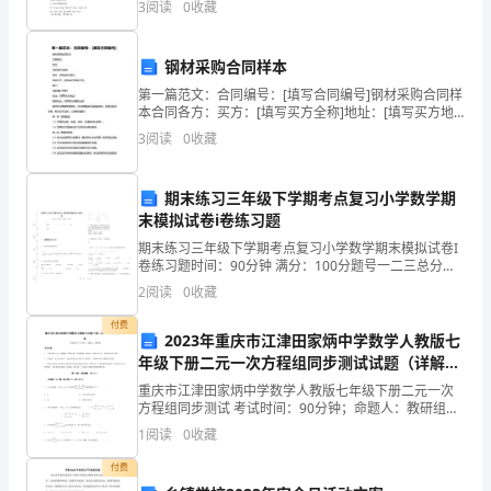
3
阅读
0
收藏
任
子与河流的观点，更赞同哪个？学习重难点
课
钢材采购合同样本
老
师:
第一篇范文：合同编号：[填写合同编号]钢材采购合同样
本合同各方：买方：[填写买方全称]地址：[填写买方地
观
址]联系方式：[填写买方联系方式]卖方：[填写卖方全称]
3
阅读
0
收藏
察
地址：[填写卖方地址]联系方式：[填写
者：
期末练习三年级下学期考点复习小学数学期
观
末模拟试卷i卷练习题
察
期末练习三年级下学期考点复习小学数学期末模拟试卷I
日
卷练习题时间：90分钟 满分：100分题号一二三总分得
期：
分一、基础练习(40分)1. 写出箭头所指的小数。2. 在括
2
阅读
0
收藏
号里填上适当的数。700平方厘米
观
付费
察
2023年重庆市江津田家炳中学数学人教版七
点：
年级下册二元一次方程组同步测试试题（详解
识
版）
重庆市江津田家炳中学数学人教版七年级下册二元一次
方程组同步测试 考试时间：90分钟；命题人：教研组考
字
生注意：1、本卷分第I卷（选择题）和第Ⅱ卷（非选择
1
阅读
0
收藏
方
题）两部分，满分100分，考试时间90分钟2、答卷
式
付费