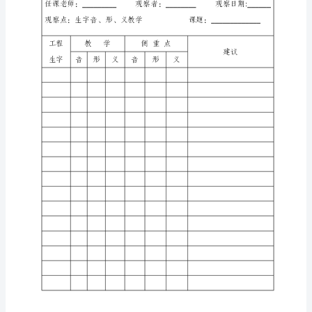
材
版
本：
年
级
第
册
第
单
元
第
课
学