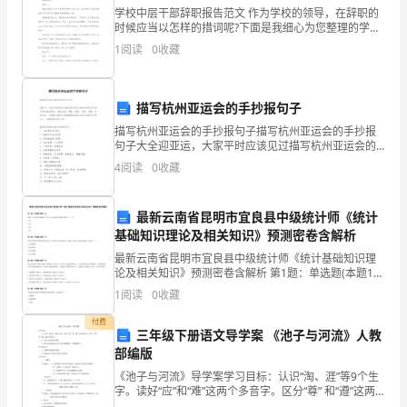
版
生字
音
形
义
音
形
学校中层干部辞职报告范文 作为学校的领导，在辞职的
本：
时候应当以怎样的措词呢?下面是我细心为您整理的学校
中层干部辞职报告范文，仅供参考，希望您喜爱! 学校中
年
1
阅读
0
收藏
层干部辞职报告范文1 敬重
级
第
描写杭州亚运会的手抄报句子
册
描写杭州亚运会的手抄报句子描写杭州亚运会的手抄报
第
句子大全迎亚运，大家平时应该见过描写杭州亚运会的
单
手抄报句子吧，句子的组成部分，包括主语、谓语、宾
4
阅读
0
收藏
语、定语、状语、补语六种。下面是小编为大家整理的
元
描写
第
最新云南省昆明市宜良县中级统计师《统计
课
基础知识理论及相关知识》预测密卷含解析
学
最新云南省昆明市宜良县中级统计师《统计基础知识理
校:
论及相关知识》预测密卷含解析 第1题：单选题(本题1
分)党的十九大报告明确提出，第二轮土地承包到期后再
班
1
阅读
0
收藏
延长（ ）年。A.20B.30C.40D.50第2
级：
付费
学
三年级下册语文导学案 《池子与河流》人教
部编版
生
人
《池子与河流》导学案学习目标：认识“淘、涯”等9个生
字。读好“应”和“难”这两个多音字。区分“尊” 和“遵”这两
数：
个同音字。正确、流利朗读诗歌。结合生活实际思考:池