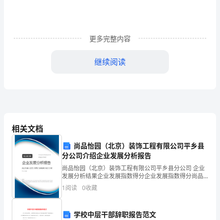
校:
班
级：
更多完整内容
学
继续阅读
识
字
教
学
课
相关文档
堂
观
尚品怡园（北京）装饰工程有限公司平乡县
察
分公司介绍企业发展分析报告
量
尚品怡园（北京）装饰工程有限公司平乡县分公司 企业
表
发展分析结果企业发展指数得分企业发展指数得分尚品
怡园（北京）装饰工程有限公司平乡县分公司综合得分
（一）
1
阅读
0
收藏
说明：企业发展指数根据企业规模、企业创新、企业风
教
险、
教学
侧重
工程
材
学校中层干部辞职报告范文