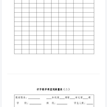
识
字
教
学
识字方式
课
工程
随文
集中
字理
比较
经历
堂
生字
识字
识字
识字
识字
识字
观
察
量
表
（一）
教