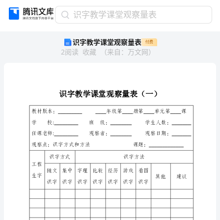
识
识字教学课堂观察量表
字
识字教学课堂观察量表
付费
教
2
阅读
收藏
（
来自
：
万文网
）
学
课
堂
观
察
量
表