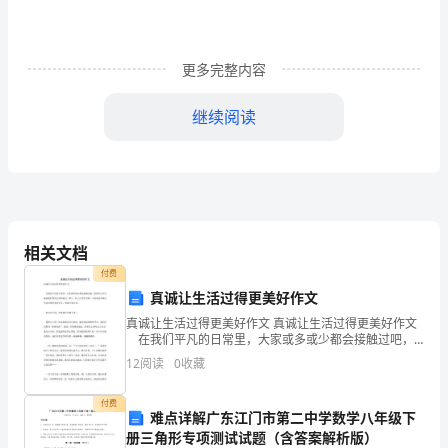
支
试你们的反响？（愿意）
这里我想请
猜个脑筋
持.
数
更多完整内容
学
两个爸爸和两个儿子去动物园，可是他们只买了三张
继续阅读
广
物园，这是为何？
角
（重
、
两
个
爸
爸
【
板
书
2
叠
相关文档
付费
问
】。
真诚让生活过得更美好作文
3
题）
真诚让生活过得更美好作文 真诚让生活过得更美好作文
在我们平凡的日常里，大家或多或少都会接触过吧，
一、
借助作文可以提高我们的语言组织能力。那么，怎么去
怎
会
师问：这
么
12
阅读
0
收藏
写作文呢？下面是的真诚让生活过得更美好作文，欢迎
讲
大
付费
难点详解广东江门市第二中学数学八年级下
课
身
特
这里谁的
份最
册三角形专项测试试题（含答案解析版）