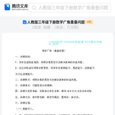
人
人教版三年级下册数学广角重叠问题
教
人教版三年级下册数学广角重叠问题
付费
版
2
阅读
收藏
（
来自
：
万文网
）
三
年
级
下
册
数
学