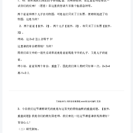
广
角
重
叠
一、讲课目的：
问
题
生
图
会集
、使学
借助直观
，利用
1
文
过
会集
培
生
能力
能力
、经
实践活动领悟
思想，
育学
观察
，思虑
，创新
2
档
本
能力
及讨论说理
。
源
为: