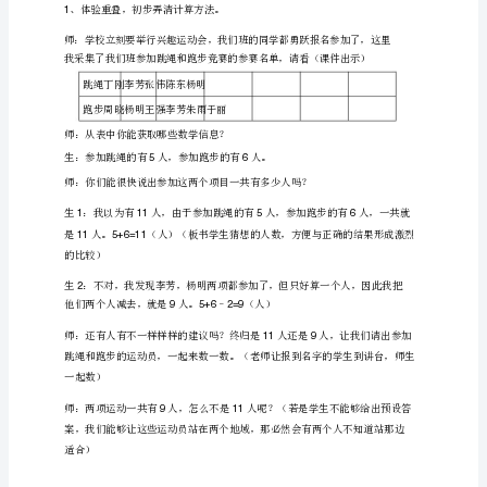
点
会集
二、讲课要
：利用
从
网
点
部
三、讲课难
：对重复
络
采
四、讲课及教具准备：采
分学
名单、课
集
整
五、讲课方法：指引察见解，猜想
理.word
版
过
六、讲课
程：
本
可
（一）激趣引入。
编
写.
、师：我听闻我们班的
子
别聪慧，反响
别快，
1