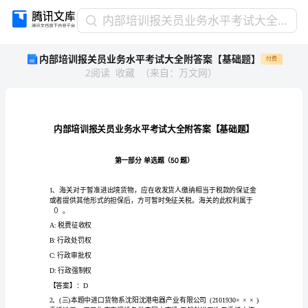
内
内部培训报关员业务水平考试大全附答案【基础题】
部
内部培训报关员业务水平考试大全附答案【基础题】
付费
培
2
阅读
收藏
（
来自
：
万文网
）
训
报
关
员
业
务
水