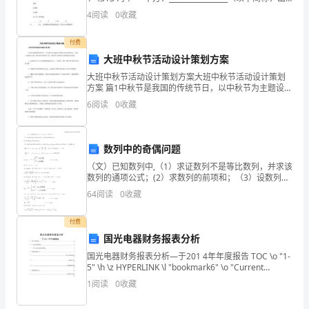
准
B:转口贸易
租方） 乙方：_________________（以下简称：承租方）
4
阅读
0
收藏
进
付费
出
大班中秋节活动设计策划方案
境
大班中秋节活动设计策划方案大班中秋节活动设计策划
方案 篇1中秋节是我国的传统节日，以中秋节为主题设计
货
和组织丰富多彩的活动，有助于帮助幼儿初步了解中秋
6
阅读
0
收藏
节的相关文化，感受花好月圆和合家团圆的美好氛围。
物，
1、
应
数列中的奇偶问题
（文）已知数列中,（1）求证数列不是等比数列，并求该
在
数列的通项公式；(2）求数列的前项和；（3）设数列的
前项和为,若对任意恒成立，求的最小值.（文)（1）,不是
收
64
阅读
0
收藏
等比数列;………2分，及成等比数列，公比
发
付费
国光电器财务报表分析
货
国光电器财务报表分析―于201 4年年度报告 TOC \o "1-
人
5" \h \z HYPERLINK \l "bookmark6" \o "Current
Document"—、国光电器概况 4（—
1
阅读
0
收藏
缴