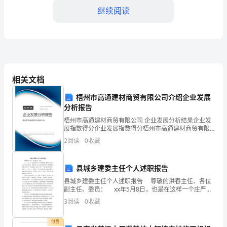
考
继续阅读
试
大
A:进口药品通关单和进口兽药通关单
全
B:进口药品通关单
相关文档
附
C:进口兽药通关单
梧州市高通建材商贸有限公司介绍企业发展
答
分析报告
D:进口药品通关单或进口兽药通关单
案
梧州市高通建材商贸有限公司 企业发展分析结果企业发
展指数得分企业发展指数得分梧州市高通建材商贸有限
【答案】：C
【基
公司综合得分说明：企业发展指数根据企业规模、企业
2
阅读
0
收藏
创新、企业风险、企业活力四个维度对企业发展情况进
础
4、_，是走私行为。
行评
县城乡建委主任个人述职报告
题】
县城乡建委主任个人述职报告 尊敬的洪春主任、各位
证的
第
副主任、委员： xx年5月8日，也是在这样一个庄严的
场面，我承受了建委主任这个神圣的使命。任职以来，
3
阅读
0
收藏
一
在人大的监视支持下，我肩负着法律赋予的职责，
部
付费