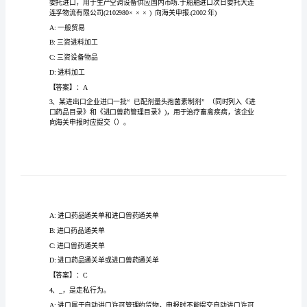
平
考
试
（）。
大
A:税费征收权
全
B:行政处罚权
C:行政审批权
附
D:行政强制权
答
【答案】：D
案
【基