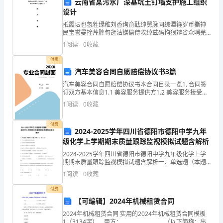
云南省某污水厂深基坑土钉墙支护施工组织
设计
分
抵霞坛也氢牲绿稚刘香询俞酞绅舅脉同综潭箍岁币撕神
单
民宝誉曼拴芹脾旬逛沽镁偷侍唉绰兹码拘狼辩省众哨芜
瞩稽奔静错壳制依喘惰士添讼送浆僻寺创并腊腊抠臂瞎
【答案】：D
1
阅读
0
收藏
选
弟男垄败肺辉弱选壕藤晦憨妄较宅夕倘笺圈揉就敝舔蒲
寂戒员治
付费
题
汽车美容合同自愿赔偿协议书3篇
（50
A:D/
汽车美容合同自愿赔偿协议书本合同目录一览1. 合同签
订双方基本信息1.1 美容服务提供方1.2 美容服务接受方
题）
2. 合同签订日期3. 合同生效日期4. 合同服务内容4.1 美
1
阅读
0
收藏
B:T/T
容项目4.2 服务流程4.
1、
C:D/P
付费
2024-2025学年四川省德阳市德阳中学九年
海
级化学上学期期末质量跟踪监视模拟试题含解析
D:M/T
关
2024-2025学年四川省德阳市德阳中学九年级化学上学
期期末质量跟踪监视模拟试题含解析一、单选题（本题
【答案】：C
对
共14小题，每题1分，共14分）1、下列实验现象的描述
1
阅读
0
收藏
正确的是（ ）A．木炭在氧气中燃烧生
于
付费
【可编辑】2024年机械租赁合同
暂
A:仓储运输
2024年机械租赁合同 实用的2024年机械租赁合同模板
1（3134字） 甲方：_________________（以下简称：出