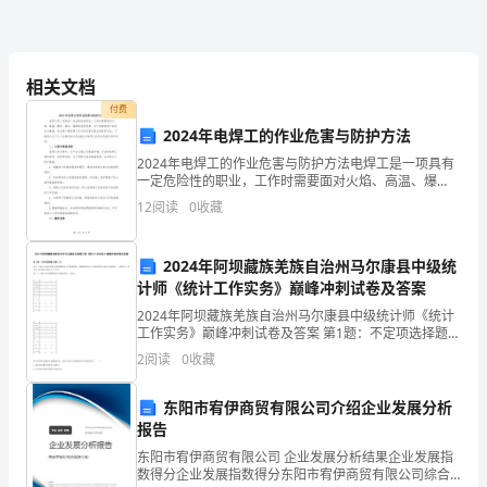
户
就
是
相关文档
最
付费
2024年电焊工的作业危害与防护方法
珍
2024年电焊工的作业危害与防护方法电焊工是一项具有
一定危险性的职业，工作时需要面对火焰、高温、爆
贵
炸、高压、辐射等危险因素。为了保障电焊工的安全与
12
阅读
0
收藏
健康，有必要了解电焊工作中的危害及相应的防护方
的
法。下面
资
2024年阿坝藏族羌族自治州马尔康县中级统
计师《统计工作实务》巅峰冲刺试卷及答案
源。
2024年阿坝藏族羌族自治州马尔康县中级统计师《统计
工作实务》巅峰冲刺试卷及答案 第1题：不定项选择题
尽
(本题1分)表3 -2是已公布的2006年我国国际收支平衡表
2
阅读
0
收藏
简表，请根据此表在下列备选答案中选出正
可
东阳市宥伊商贸有限公司介绍企业发展分析
能
报告
留
东阳市宥伊商贸有限公司 企业发展分析结果企业发展指
数得分企业发展指数得分东阳市宥伊商贸有限公司综合