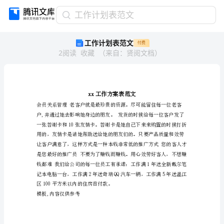
工
工作计划表范文
作
工作计划表范文
付费
计
2
阅读
收藏
（
来自
：
贤阅文档
）
划
表
范
文
xx
工
作
方