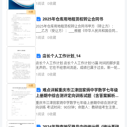
住
得分说明：企业发展指数根据企业规模、企业创新、企
1
阅读
0
收藏
业风险、企业活力四个维度对企业发展情况进行评价。
每
该企
付费
2025年仓库用地租赁权转让合同书
一
2025年仓库用地租赁权转让合同书甲方（转让方）：
位
____乙方（受让方）：____根据《中华人民共和国合同
法》、《中华人民共和国城市房地产管理法》及有关法
1
阅读
0
收藏
律法规的规定，甲乙双方在平等、自愿、公平、诚实
老
客
店长个人工作计划_14
户,
店长个人工作计划 店长个人工作计划15篇 时间的脚步是
无声的，它在不经意间流逝，成绩已属于过去，新一轮
并
的工作即将来临，做好计划可是让你提高工作效率的方
1
阅读
0
收藏
法喔！那么你真正懂得怎么制定计划吗？
通
付费
难点详解重庆市江津田家炳中学数学七年级
过
上册期中综合测评定向训练试题（含答案解析
她
版）
重庆市江津田家炳中学数学七年级上册期中综合测评定
向训练 考试时间：90分钟；命题人：教研组考生注意：
去
1、本卷分第I卷（选择题）和第Ⅱ卷（非选择题）两部
1
阅读
0
收藏
分，满分100分，考试时间90分钟2、答卷前，考生
影
2024年陇南地区徽县中级统计师《统计基础