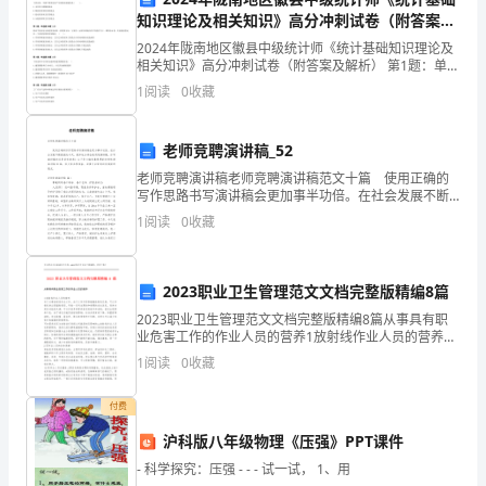
响
知识理论及相关知识》高分冲刺试卷（附答案及
解析）
她
2024年陇南地区徽县中级统计师《统计基础知识理论及
相关知识》高分冲刺试卷（附答案及解析） 第1题：单选
题(本题1分)下列各项，不属于筹资活动产生的现金流量
身
1
阅读
0
收藏
的是（ ）。A.支付职工薪酬的现金B.吸收
边
老师竞聘演讲稿_52
的
老师竞聘演讲稿老师竞聘演讲稿范文十篇 使用正确的
写作思路书写演讲稿会更加事半功倍。在社会发展不断
朋
提速的今天，很多地方都会使用到演讲稿，你写演讲稿
1
阅读
0
收藏
时总是没有新意？以下是小编收集整理的老师竞聘演讲
友。
稿
发
2023职业卫生管理范文文档完整版精编8篇
货
2023职业卫生管理范文文档完整版精编8篇从事具有职
业危害工作的作业人员的营养1放射线作业人员的营养专
的
门从事放射线作业工作，由于工作中经常碰触放射线反
1
阅读
0
收藏
射，可以并使机体出现辐射损伤，导致一系列生理的
时
付费
候
沪科版八年级物理《压强》PPT课件
给
- 科学探究：压强 - - - 试一试， 1、用