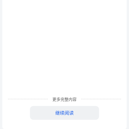
案
表
范
文
会
员
区100平方米以内的住房首付款。
关
模板,内容仅供参考
系
管
理
更多完整内容
老
继续阅读
客