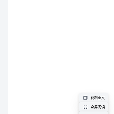
合
同
（流
动
资
金
贷
款
复制全文
类）
全屏阅读
中