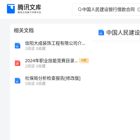
中
国
相关文档
中国人民建设
人
信阳大成装饰工程有限公司介绍企业发展分析报告
民
2
阅读
0
收藏
2024年职业技能竞赛目录(市级二类)
建
付费
2
阅读
0
收藏
设
社保局分析检查报告[修改版]
5
阅读
0
收藏
银
行
借
款