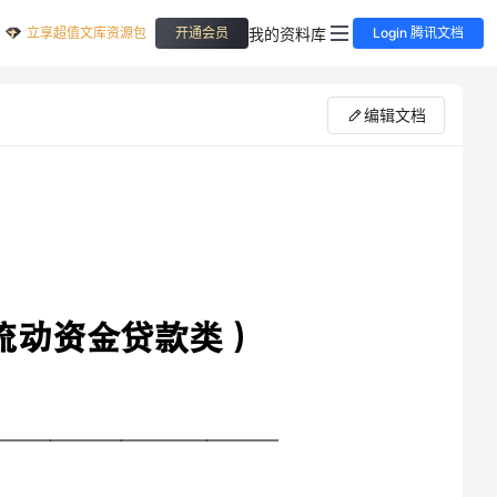
立享超值文库资源包
我的资料库
开通会员
Login 腾讯文档
编辑文档