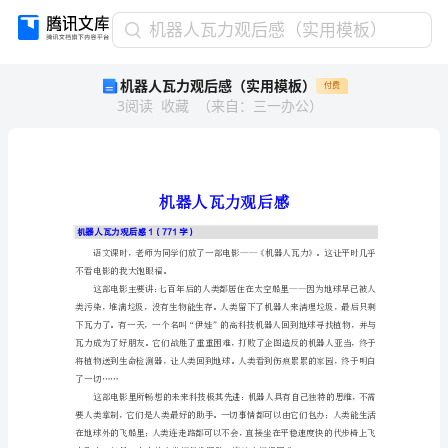
机
机器人瓦力观后感（实用模板）
器
机器人瓦力观后感（实用模板）
付费
人
3
阅读
收藏
（
来自
：
三一办公
）
瓦
力
观
后
感
（实
机器人瓦力观后感1（771字）
用