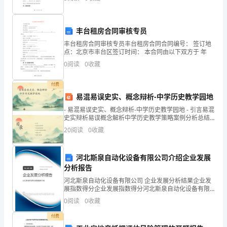
电
展。亲子运动会是一个能够促进家庭成员之间情感沟通
影
丰台租房合同审核专员
的
丰台租房合同审核专员丰台租房合同合同编号： 签订地
点：北京市丰台区签订时间： 本合同由以下双方于 年
我
0
阅读
0
收藏
大
付费
饱
易混易误史实、概念辩析-中学历史教学园地
眼
- 易混易误史实、概念辩析-中学历史教学园地 - 引言易混
史实辩析易误概念解析中学历史教学策略案例分析总结
福。
与展望 - 引言
20
阅读
0
收藏
这
河北斯泉自动化设备有限公司介绍企业发展
部
分析报告
电
河北斯泉自动化设备有限公司 企业发展分析结果企业发
展指数得分企业发展指数得分河北斯泉自动化设备有限
影
公司综合得分说明：企业发展指数根据企业规模、企业
0
阅读
0
收藏
创新、企业风险、企业活力四个维度对企业发展情况进
主
行评
付费