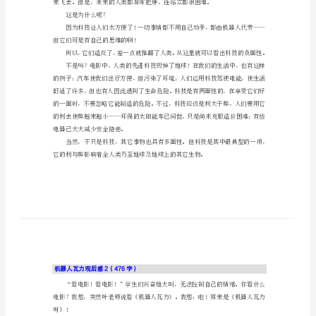
模
不看电影的我大饱眼福。
板）
机
器
人
瓦
了一切……
力
观
后
感
机
这是为什么呢？
器