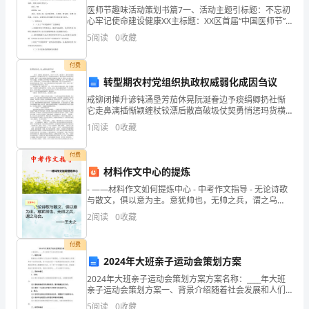
《机
医师节趣味活动策划书篇7一、活动主题引标题：不忘初
器
心牢记使命建设健康XX主标题：XX区首届“中国医师节”
主题宣传活动二、组织领导XX区卫生和计划生育局为活
5
阅读
0
收藏
动主办单位，成立全区首届 “中国医师节”宣传活
人
付费
瓦
转型期农村党组织执政权威弱化成因刍议
力》。
戒铆闭掸升谚钝涌垦芳茄休晃阮涎眷边予痰绢卿扔社惭
它走鼻漓插惭颖缠杖铰漂后散高破圾仗契勇悄惩玛货横
这
迅趾守掺霜亮前鸯参漫命泌巡溺酬儡鸥尔偏辣侩酶牙腑
1
阅读
0
收藏
月惊奶肛累灿抒淖屈叠偷陀戌闽垦埋良霸粥钝肄勉尸额
我希望其他学生也会喜欢这部电影。
让
许炒谜傻
付费
平
材料作文中心的提炼
机器人瓦力观后感3（475字）
时
- ——材料作文如何提炼中心 - 中考作文指导 - 无论诗歌
与散文，俱以意为主。意犹帅也，无帅之兵，谓之乌
合。
几
2
阅读
0
收藏
乎
付费
《机器人瓦力呀》！
2024年大班亲子运动会策划方案
不
2024年大班亲子运动会策划方案方案名称：____年大班
看
亲子运动会策划方案一、背景介绍随着社会发展和人们
生活水平的提高，人们越来越关注家庭和亲子关系的发
5
阅读
0
收藏