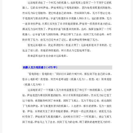
人
但它们可是有自己的思维的啊！
瓦
力
观
后
感
1（771
字）
电器已大大减少安全隐患。
语
文
课
时，
老