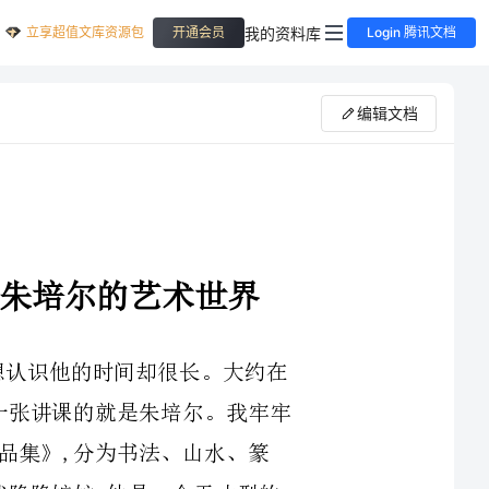
立享超值文库资源包
我的资料库
开通会员
Login 腾讯文档
编辑文档
卷白云——朱培尔的艺术世界
朱培尔的艺术世界阿宁认识朱培尔时间不长,想认识他的时间却很长。大约在
十几年前,我从朋友处得到一套书法教学光盘,其中一张讲课的就是朱培尔。我牢牢
记住了这个名字。最近,他送我新出版的《朱培尔作品集》,分为书法、山水、篆
刻、理论四大卷,他在每一领域都有不俗的建树,让我隐隐嫉妒,他是一个天才型的
劳动模范,一个智慧型的劳动者。观赏朱培尔的书法,总觉得他不难相处。因为在他
书法中第一眼看到的是性情。我几十年的经历,与有性情的人大都能成为朋友。他