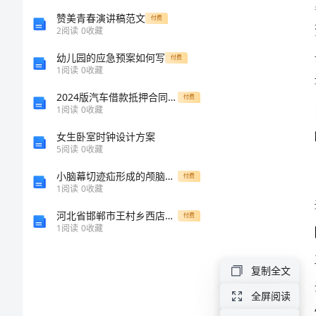
朱
赞美青春演讲稿范文
付费
2
阅读
0
收藏
培
幼儿园的应急预案如何写
付费
1
阅读
0
收藏
尔
2024版汽车借款抵押合同模板-@-1
付费
1
阅读
0
收藏
的
女生卧室时钟设计方案
艺
5
阅读
0
收藏
小脑幕切迹疝形成的颅脑损伤后甲状腺激素水平的变化
付费
术
1
阅读
0
收藏
世
河北省邯郸市王村乡西店中学高三语文上学期期末试题含解析
付费
1
阅读
0
收藏
界
复制全文
湖
全屏阅读
上