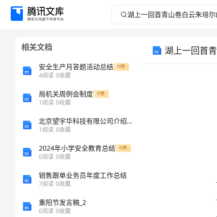
湖
上
相关文档
湖上一回首青
一
安全生产月答题活动总结
付费
回
4
阅读
0
收藏
局机关周例会制度
首
付费
1
阅读
0
收藏
青
北京望宇华科技有限公司介绍企业发展分析报告
1
阅读
0
收藏
山
2024年小学安全教育总结
付费
0
阅读
0
收藏
卷
销售跟单业务员年度工作总结
白
7
阅读
0
收藏
重阳节发言稿_2
云
0
阅读
0
收藏