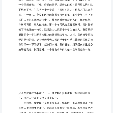
题
的
作
文
以
生
命
需
要
平
安