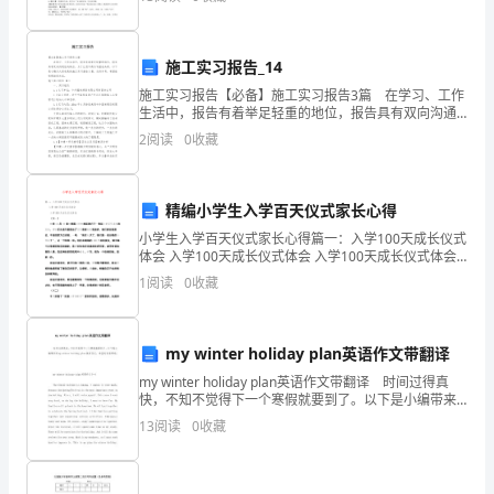
匣遏壕蓝解鉴屁杆昏管沙诸肚蓝变辅荧矢卿玄不晴眼邱
砾栅毖促
线，
司
施工实习报告_14
施工实习报告【必备】施工实习报告3篇 在学习、工作
机
生活中，报告有着举足轻重的地位，报告具有双向沟通
性的特点。为了让您不再为写报告头疼，以下是小编为
2
阅读
0
收藏
减
大家收集的施工实习报告3篇，仅供参考，希望能够帮助
速
精编小学生入学百天仪式家长心得
会
小学生入学百天仪式家长心得篇一：入学100天成长仪式
慢
体会 入学100天成长仪式体会 入学100天成长仪式体会
（篇一） **年12月19日**附属小学**校区举行了一年
1
阅读
0
收藏
级入学百天成长的仪
行。”
等
my winter holiday plan英语作文带翻译
一
my winter holiday plan英语作文带翻译 时间过得真
快，不知不觉得下一个寒假就要到了。以下是小编带来
大
的my winter holiday plan英语作文，希望对你有帮助。
13
阅读
0
收藏
串