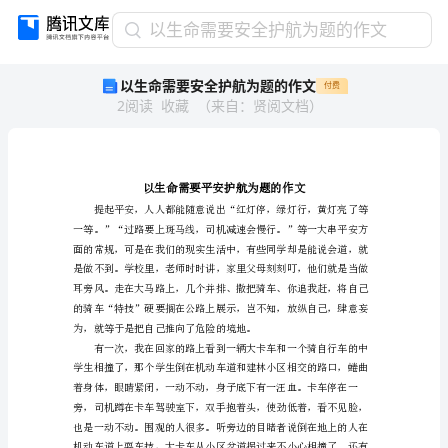
以
以生命需要安全护航为题的作文
生
以生命需要安全护航为题的作文
付费
命
2
阅读
收藏
（
来自
：
贤阅文档
）
需
要
安
全
护
航
为