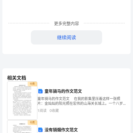
人
都
更多完整内容
能
随
继续阅读
意
说
了，没看人行道上有没有过来车子。
出
“红
相关文档
付费
灯
童年骑马的作文范文
停，
童年骑马的作文范文 在我的影集里压着这样一张照
片：金灿灿的阳光照在宏伟的山海关长城上。一个八岁
绿
左右的小男孩骑着一匹棕黄色的马从山海关城门往前
1
阅读
0
收藏
走。他眼睛望着前方，脸上挂着开心的微笑，就像一位
灯
正要上战
付费
行，
没有销烟作文范文