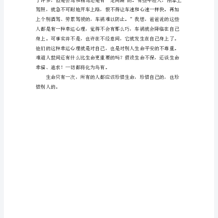
护
航
为
题
的
作
文
提
起
平
安，
人