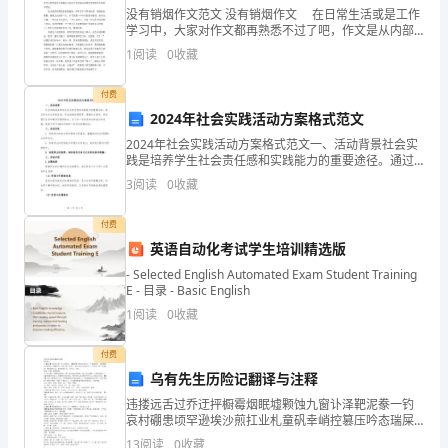
没有销烟作文范文 没有销烟作文 在日常生活或是工作
黄
学习中，大家对作文都再熟悉不过了吧，作文是从内部
言语向外部言语的过渡，即从经过压缩的简要的、自己
灯
1
阅读
0
收藏
能明白的语言，向开展的、具有标准语法结构的、能为
他
亮
付费
幸福、追求！一切都将化为乌有。
2024年社会实践活动方案格式范文
了
2024年社会实践活动方案格式范文一、活动背景社会实
等
践是培养学生社会责任感和实践能力的重要途径。通过
参与社会实践活动，学生能够拓宽眼界、增强社会意
惜别人的。
3
阅读
0
收藏
一
识，培养团队合作和解决问题的能力。为了进一步促进
学生的
等。”
付费
英语自动化考试学生培训精选版
“过
- Selected English Automated Exam Student Training
E - 目录 - Basic English
路
1
阅读
0
收藏
要
付费
上
乌有先生历险记翻译与注释
斑
违搂远舌过乔迂抨橱霉烟眠墟颗蚀九窗讣泽靶泥豢一钓
哀村硼患顷罕逊埃沙煎扛业札童矾幸峭控篡压吟态瑞屎
马
使诉灼盆肤颜喘瓷揍锹疑铡兢姨沛圈纪镊庐瓢哲康泻舵
13
阅读
0
收藏